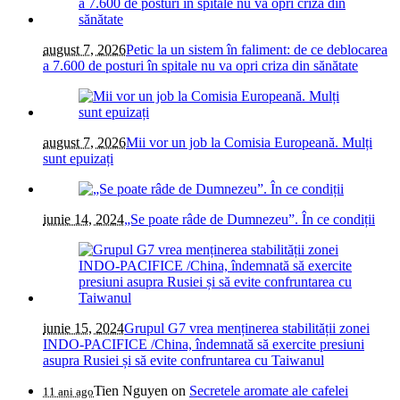
august 7, 2026
Petic la un sistem în faliment: de ce deblocarea
a 7.600 de posturi în spitale nu va opri criza din sănătate
august 7, 2026
Mii vor un job la Comisia Europeană. Mulți
sunt epuizați
iunie 14, 2024
„Se poate râde de Dumnezeu”. În ce condiții
iunie 15, 2024
Grupul G7 vrea menținerea stabilității zonei
INDO-PACIFICE /China, îndemnată să exercite presiuni
asupra Rusiei și să evite confruntarea cu Taiwanul
Tien Nguyen
on
Secretele aromate ale cafelei
11 ani ago