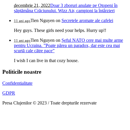
decembrie 21, 2022
Doar 3 zboruri anulate pe Otopeni în
săptămâna Crăciunului. Wizz Air, campioni la întârzieri
Tien Nguyen
on
Secretele aromate ale cafelei
11 ani ago
Hey guys. These girls need your helps. Hurry up!!
Tien Nguyen
on
Șeful NATO cere mai multe arme
11 ani ago
pentru Ucraina. ”Poate părea un paradox, dar este cea mai
scurtă cale către pace”
I wish I can live in that cozy house.
Politicile noastre
Confidentialitate
GDPR
Presa Clujenilor © 2023 / Toate drepturile rezervate