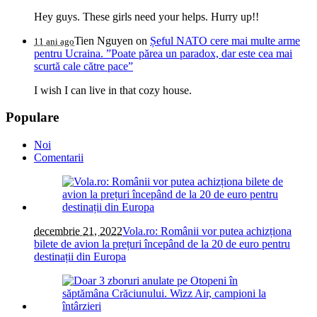
Hey guys. These girls need your helps. Hurry up!!
Tien Nguyen
on
Șeful NATO cere mai multe arme
11 ani ago
pentru Ucraina. ”Poate părea un paradox, dar este cea mai
scurtă cale către pace”
I wish I can live in that cozy house.
Populare
Noi
Comentarii
decembrie 21, 2022
Vola.ro: Românii vor putea achizționa
bilete de avion la prețuri începând de la 20 de euro pentru
destinații din Europa