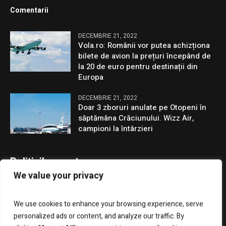
Comentarii
DECEMBRIE 21, 2022
Vola.ro: Românii vor putea achizționa
bilete de avion la prețuri începând de
la 20 de euro pentru destinații din
Europa
DECEMBRIE 21, 2022
Doar 3 zboruri anulate pe Otopeni în
săptămâna Crăciunului. Wizz Air,
campioni la întârzieri
Politicile noastre
We value your privacy
Confidentialitate
We use cookies to enhance your browsing experience, serve
GDPR
personalized ads or content, and analyze our traffic. By