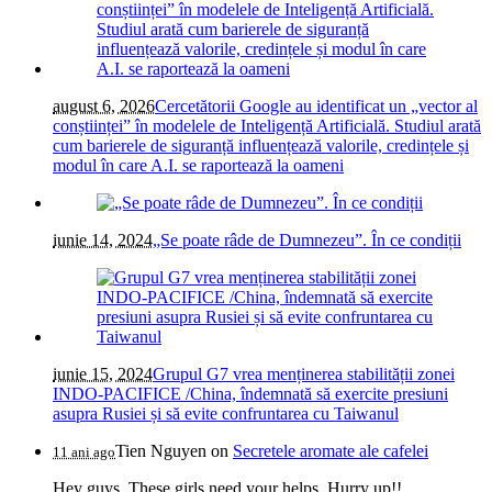
august 6, 2026
Cercetătorii Google au identificat un „vector al
conștiinței” în modelele de Inteligență Artificială. Studiul arată
cum barierele de siguranță influențează valorile, credințele și
modul în care A.I. se raportează la oameni
iunie 14, 2024
„Se poate râde de Dumnezeu”. În ce condiții
iunie 15, 2024
Grupul G7 vrea menținerea stabilității zonei
INDO-PACIFICE /China, îndemnată să exercite presiuni
asupra Rusiei și să evite confruntarea cu Taiwanul
Tien Nguyen
on
Secretele aromate ale cafelei
11 ani ago
Hey guys. These girls need your helps. Hurry up!!