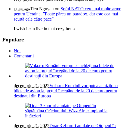
Tien Nguyen
on
Șeful NATO cere mai multe arme
11 ani ago
pentru Ucraina. ”Poate părea un paradox, dar este cea mai
scurtă cale către pace”
I wish I can live in that cozy house.
Populare
Noi
Comentarii
decembrie 21, 2022
Vola.ro: Românii vor putea achizționa
bilete de avion la prețuri începând de la 20 de euro pentru
destinații din Europa
decembrie 21, 2022
Doar 3 zboruri anulate pe Otopeni în