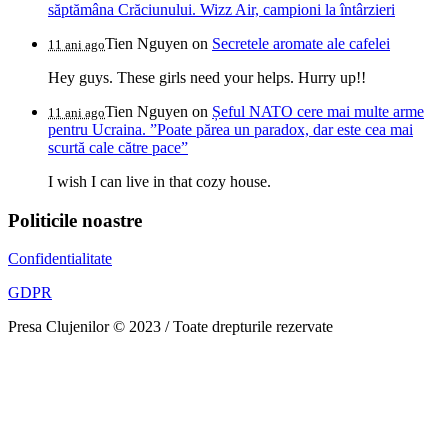
săptămâna Crăciunului. Wizz Air, campioni la întârzieri
Tien Nguyen
on
Secretele aromate ale cafelei
11 ani ago
Hey guys. These girls need your helps. Hurry up!!
Tien Nguyen
on
Șeful NATO cere mai multe arme
11 ani ago
pentru Ucraina. ”Poate părea un paradox, dar este cea mai
scurtă cale către pace”
I wish I can live in that cozy house.
Politicile noastre
Confidentialitate
GDPR
Presa Clujenilor © 2023 / Toate drepturile rezervate