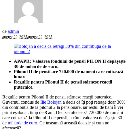
de
admin
august 22, 2025
august 22, 2025
APAPR: Valoarea fondului de pensii PILON II depășește
30 de miliarde de euro.
Pilonul II de pensii are 720.000 de oameni care cotizează
lunar.
Regulile pentru Pilonul II de pensii stârnesc reacții
puternice.
Regulile pentru Pilonul II de pensii stârnesc reacții puternice.
Guvernul condus de
Ilie Bolojan
a decis că îți poți retrage doar 30%
din contribuția de la pilonul 2 la pensionare, iar restul de bani îi vei
primi eșalonat, timp de 8 ani. Decizia afectează 720.000 de români
care cotizează la Pilonul II de pensii, a cărei valoarea depășește 30
de
miliarde de euro
. Ce înseamnă această decizie și cum ne
afectează?