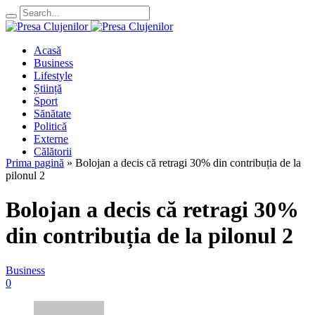
Acasă
Business
Lifestyle
Știință
Sport
Sănătate
Politică
Externe
Călătorii
Prima pagină
»
Bolojan a decis că retragi 30% din contribuția de la
pilonul 2
Bolojan a decis că retragi 30%
din contribuția de la pilonul 2
Business
0