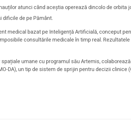
onauților atunci când aceștia operează dincolo de orbita 
și dificile de pe Pământ.
t medical bazat pe Inteligență Artificială, conceput pentr
mposibile consultările medicale în timp real. Rezultatele
lor spațiale umane cu programul său Artemis, colaboreaz
CMO-DA), un tip de sistem de sprijin pentru decizii clinice 