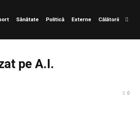
port
Sănătate
Politică
Externe
Călătorii
at pe A.I.
0