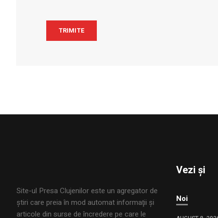
Vezi și
Site-ul Presa Clujenilor este un agregator de
Noi
ştiri care preia în mod automat informaţii şi
articole din surse de încredere pe care le