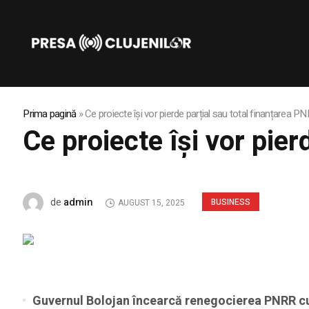
Prima pagină
»
Ce proiecte își vor pierde parțial sau total finanțarea P
Ce proiecte își vor pie
admin
de
BUSINESS
AUGUST 15, 2025
Guvernul Bolojan încearcă renegocierea PNRR cu