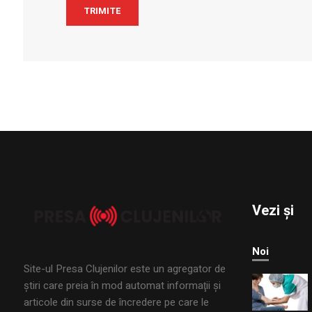
Vezi și
Noi
Site-ul Presa Clujenilor este un agregator de
ştiri care preia în mod automat informaţii şi
articole din surse de încredere pe care le