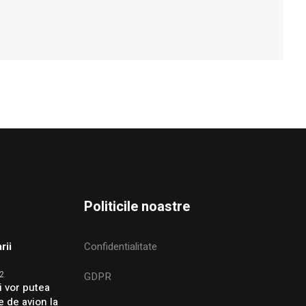
Politicile noastre
rii
Confidentialitate
2
GDPR
i vor putea
e de avion la