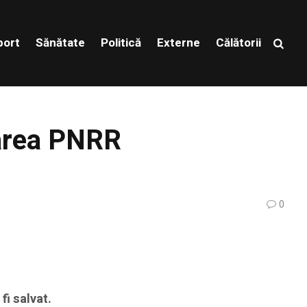
port
Sănătate
Politică
Externe
Călătorii
nțarea PNRR
0
i salvat.