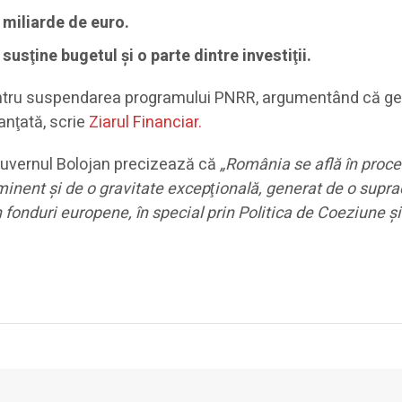
 miliarde de euro.
sţine bugetul şi o parte dintre investiţii.
pentru suspendarea programului PNRR, argumentând că ge
anţată, scrie
Ziarul Financiar.
 Guvernul Bolojan precizează că
„România se află în proce
 iminent şi de o gravitate excepţională, generat de o supr
n fonduri europene, în special prin Politica de Coeziune ş