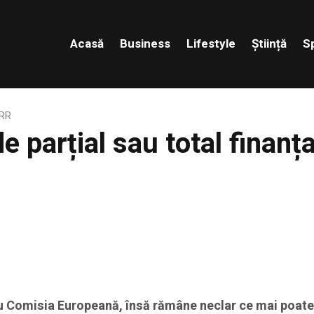
Acasă
Business
Lifestyle
Știință
S
NRR
rde parțial sau total fina
 Comisia Europeană, însă rămâne neclar ce mai poate f