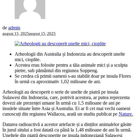
de
admin
august 15, 2025
august 15, 2025
Arheologii din Australia și Indonezia au descoperit unelte
mici, cioplite.
Acestea erau folosite pentru a tăia animale mici și a sculpta
pietre, sub pământul din regiunea Soppeng.
Se credea că primii oameni s-au stabilit doar pe insula Flores
în urmă cu aproximativ 1,02 milioane de ani.
Arheologii au descoperit o serie de unelte de piatră pe insula
Sulawesi din Indonezia, care, potrivit acestora, ar putea reprezenta
dovezi ale prezenței umane în urmă cu 1,5 milioane de ani pe
insulele situate între Asia și Australia. Ei ar fi cei mai vechi oameni
cunoscuți din regiunea Wallacea, arată un studiu publicat pe
Nature.
Datarea radioactivă a acestor artefacte și a dinților animalelor găsite
în jurul sitului a fost datată cu până la 1,48 milioane de ani în urmă.
Uneltele din piatră descoperite pe insula indoneziană Sulawesi