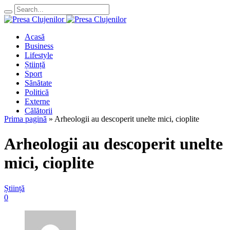
Acasă
Business
Lifestyle
Știință
Sport
Sănătate
Politică
Externe
Călătorii
Prima pagină
»
Arheologii au descoperit unelte mici, cioplite
Arheologii au descoperit unelte
mici, cioplite
Știință
0