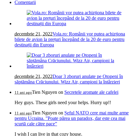
Comentarii
decembrie 21, 2022
Vola.ro: Românii vor putea achizționa
bilete de avion la prețuri începând de la 20 de euro pentru
destinații din Europa
decembrie 21, 2022
Doar 3 zboruri anulate pe Otopeni în
săptămâna Crăciunului. Wizz Air, campioni la întârzieri
Tien Nguyen
on
Secretele aromate ale cafelei
11 ani ago
Hey guys. These girls need your helps. Hurry up!!
Tien Nguyen
on
Șeful NATO cere mai multe arme
11 ani ago
pentru Ucraina. ”Poate părea un paradox, dar este cea mai
scurtă cale către pace”
I wish I can live in that cozy house.