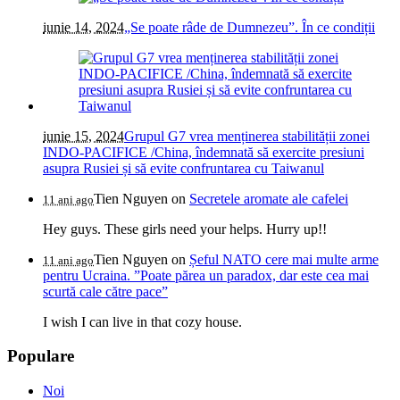
iunie 14, 2024
„Se poate râde de Dumnezeu”. În ce condiții
iunie 15, 2024
Grupul G7 vrea menținerea stabilității zonei
INDO-PACIFICE /China, îndemnată să exercite presiuni
asupra Rusiei și să evite confruntarea cu Taiwanul
Tien Nguyen
on
Secretele aromate ale cafelei
11 ani ago
Hey guys. These girls need your helps. Hurry up!!
Tien Nguyen
on
Șeful NATO cere mai multe arme
11 ani ago
pentru Ucraina. ”Poate părea un paradox, dar este cea mai
scurtă cale către pace”
I wish I can live in that cozy house.
Populare
Noi