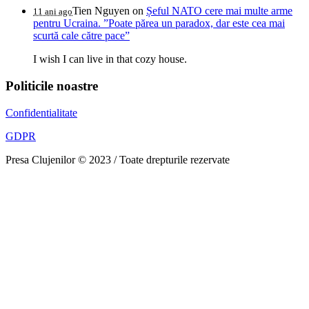
Tien Nguyen
on
Șeful NATO cere mai multe arme
11 ani ago
pentru Ucraina. ”Poate părea un paradox, dar este cea mai
scurtă cale către pace”
I wish I can live in that cozy house.
Politicile noastre
Confidentialitate
GDPR
Presa Clujenilor © 2023 / Toate drepturile rezervate