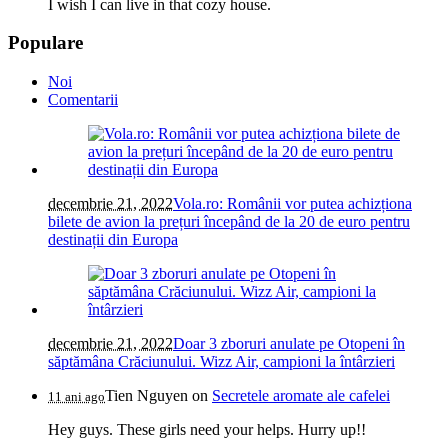
I wish I can live in that cozy house.
Populare
Noi
Comentarii
decembrie 21, 2022
Vola.ro: Românii vor putea achizționa
bilete de avion la prețuri începând de la 20 de euro pentru
destinații din Europa
decembrie 21, 2022
Doar 3 zboruri anulate pe Otopeni în
săptămâna Crăciunului. Wizz Air, campioni la întârzieri
Tien Nguyen
on
Secretele aromate ale cafelei
11 ani ago
Hey guys. These girls need your helps. Hurry up!!