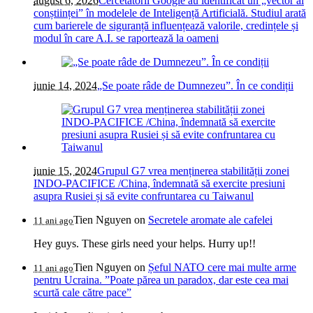
august 6, 2026
Cercetătorii Google au identificat un „vector al
conștiinței” în modelele de Inteligență Artificială. Studiul arată
cum barierele de siguranță influențează valorile, credințele și
modul în care A.I. se raportează la oameni
iunie 14, 2024
„Se poate râde de Dumnezeu”. În ce condiții
iunie 15, 2024
Grupul G7 vrea menținerea stabilității zonei
INDO-PACIFICE /China, îndemnată să exercite presiuni
asupra Rusiei și să evite confruntarea cu Taiwanul
Tien Nguyen
on
Secretele aromate ale cafelei
11 ani ago
Hey guys. These girls need your helps. Hurry up!!
Tien Nguyen
on
Șeful NATO cere mai multe arme
11 ani ago
pentru Ucraina. ”Poate părea un paradox, dar este cea mai
scurtă cale către pace”