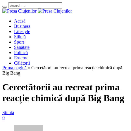
Acasă
Business
Lifestyle
Știință
Sport
Sănătate
Politică
Externe
Călătorii
Prima pagină
»
Cercetătorii au recreat prima reacție chimică după
Big Bang
Cercetătorii au recreat prima
reacție chimică după Big Bang
Știință
0