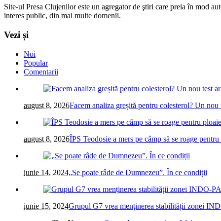
Site-ul Presa Clujenilor este un agregator de ştiri care preia în mod auto
interes public, din mai multe domenii.
Vezi și
Noi
Popular
Comentarii
august 8, 2026
Facem analiza greșită pentru colesterol? Un nou t
august 8, 2026
ÎPS Teodosie a mers pe câmp să se roage pentru 
iunie 14, 2024
„Se poate râde de Dumnezeu”. În ce condiții
iunie 15, 2024
Grupul G7 vrea menținerea stabilității zonei IN