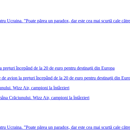
u Ucraina. ”Poate părea un paradox, dar este cea mai scurtă cale cătr
 de avion la prețuri începând de la 20 de euro pentru destinații din Eur
âna Crăciunului. Wizz Air, campioni la întârzieri
u Ucraina. ”Poate părea un paradox, dar este cea mai scurtă cale cătr