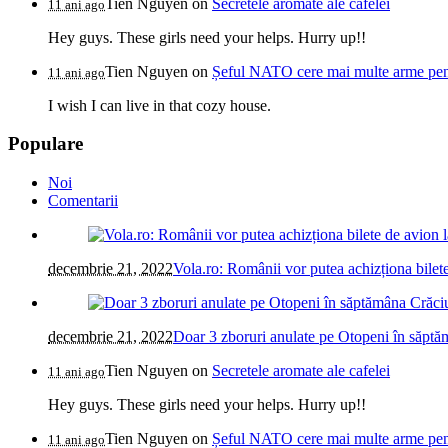
Tien Nguyen
on
Secretele aromate ale cafelei
11 ani ago
Hey guys. These girls need your helps. Hurry up!!
Tien Nguyen
on
Șeful NATO cere mai multe arme pentr
11 ani ago
I wish I can live in that cozy house.
Populare
Noi
Comentarii
decembrie 21, 2022
Vola.ro: Românii vor putea achizționa bilete
decembrie 21, 2022
Doar 3 zboruri anulate pe Otopeni în săptăm
Tien Nguyen
on
Secretele aromate ale cafelei
11 ani ago
Hey guys. These girls need your helps. Hurry up!!
Tien Nguyen
on
Șeful NATO cere mai multe arme pentr
11 ani ago