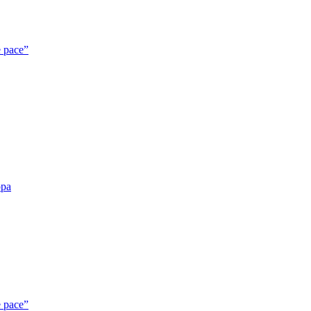
e pace”
opa
e pace”