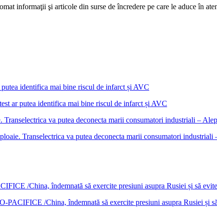
mat informaţii şi articole din surse de încredere pe care le aduce în atenţi
est ar putea identifica mai bine riscul de infarct și AVC
ploaie. Transelectrica va putea deconecta marii consumatori industrial
DO-PACIFICE /China, îndemnată să exercite presiuni asupra Rusiei și s