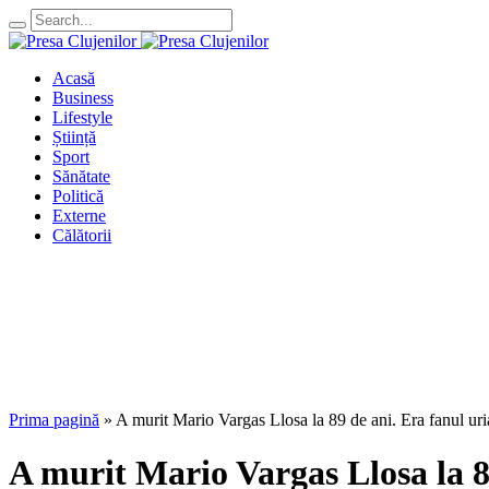
Acasă
Business
Lifestyle
Știință
Sport
Sănătate
Politică
Externe
Călătorii
Prima pagină
»
A murit Mario Vargas Llosa la 89 de ani. Era fanul uri
A murit Mario Vargas Llosa la 89