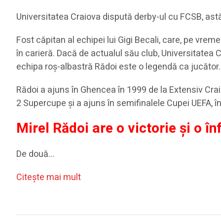
Universitatea Craiova dispută derby-ul cu FCSB, astăz
Fost căpitan al echipei lui Gigi Becali, care, pe vre
în carieră. Dacă de actualul său club, Universitatea 
echipa roș-albastră Rădoi este o legendă ca jucător.
Rădoi a ajuns în Ghencea în 1999 de la Extensiv Craio
2 Supercupe şi a ajuns în semifinalele Cupei UEFA, î
Mirel Rădoi are o victorie şi o î
De două…
Citeşte mai mult