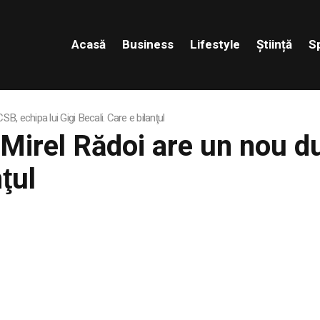
Acasă
Business
Lifestyle
Știință
S
B, echipa lui Gigi Becali. Care e bilanţul
. Mirel Rădoi are un nou d
nţul