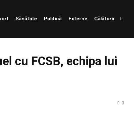
port
Sănătate
Politică
Externe
Călătorii
uel cu FCSB, echipa lui
0