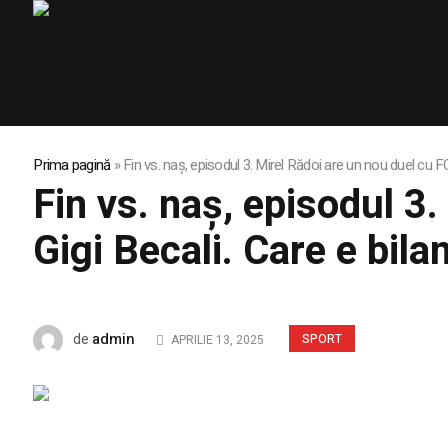
Prima pagină
»
Fin vs. naş, episodul 3. Mirel Rădoi are un nou duel cu FCS
Fin vs. naş, episodul 3
Gigi Becali. Care e bila
admin
de
SPORT
APRILIE 13, 2025