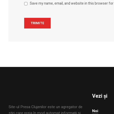
Save my name, email, and website in this browser for
Vezi și
Site-ul Presa Clujenilor este un agregator de
Noi
ştiri care preia în mod automat informaţii şi