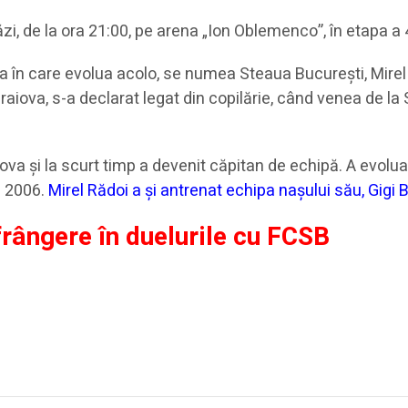
i, de la ora 21:00, pe arena „Ion Oblemenco”, în etapa a 4-
mea în care evolua acolo, se numea Steaua Bucureşti, Mirel 
Craiova, s-a declarat legat din copilărie, când venea de la
va şi la scurt timp a devenit căpitan de echipă. A evolua
n 2006.
Mirel Rădoi a şi antrenat echipa naşului său, Gigi 
nfrângere în duelurile cu FCSB