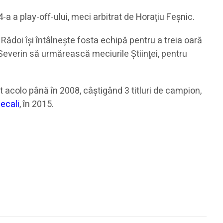
a a play-off-ului, meci arbitrat de Horaţiu Feşnic.
Rădoi îşi întâlneşte fosta echipă pentru a treia oară
 Severin să urmărească meciurile Ştiinţei, pentru
t acolo până în 2008, câştigând 3 titluri de campion,
Becali
, în 2015.