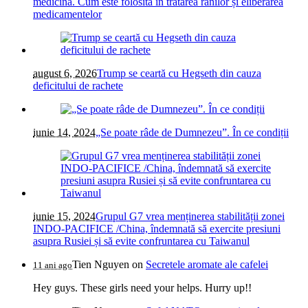
medicina. Cum este folosită în tratarea rănilor și eliberarea
medicamentelor
august 6, 2026
Trump se ceartă cu Hegseth din cauza
deficitului de rachete
iunie 14, 2024
„Se poate râde de Dumnezeu”. În ce condiții
iunie 15, 2024
Grupul G7 vrea menținerea stabilității zonei
INDO-PACIFICE /China, îndemnată să exercite presiuni
asupra Rusiei și să evite confruntarea cu Taiwanul
Tien Nguyen
on
Secretele aromate ale cafelei
11 ani ago
Hey guys. These girls need your helps. Hurry up!!