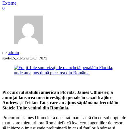
Externe
0
de
admin
martie 5, 2025
martie 5, 2025
Procurorul statului american Florida, James Uthmeier, a
anunțat lansarea unei investigații penale în cazul fraților
Andrew și Tristan Tate, care au ajuns săptămâna trecută în
Statele Unite venind din România.
Procurorul James Uthmeier a declarat marți seară (în cursul nopții de
marți spre miercuri, ora României), că le-a cerut agențiilor de resort
să inițieze o investigație preliminară în cazul fraților Andrew și