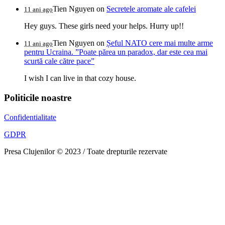
Tien Nguyen
on
Secretele aromate ale cafelei
11 ani ago
Hey guys. These girls need your helps. Hurry up!!
Tien Nguyen
on
Șeful NATO cere mai multe arme
11 ani ago
pentru Ucraina. ”Poate părea un paradox, dar este cea mai
scurtă cale către pace”
I wish I can live in that cozy house.
Politicile noastre
Confidentialitate
GDPR
Presa Clujenilor © 2023 / Toate drepturile rezervate