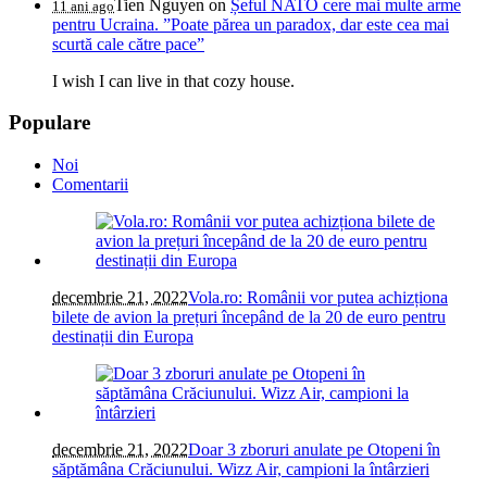
Tien Nguyen
on
Șeful NATO cere mai multe arme
11 ani ago
pentru Ucraina. ”Poate părea un paradox, dar este cea mai
scurtă cale către pace”
I wish I can live in that cozy house.
Populare
Noi
Comentarii
decembrie 21, 2022
Vola.ro: Românii vor putea achizționa
bilete de avion la prețuri începând de la 20 de euro pentru
destinații din Europa
decembrie 21, 2022
Doar 3 zboruri anulate pe Otopeni în
săptămâna Crăciunului. Wizz Air, campioni la întârzieri