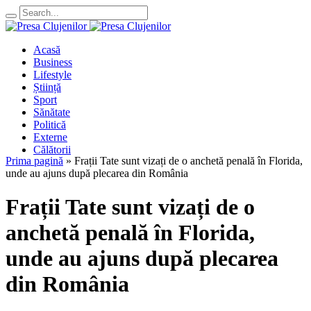
Acasă
Business
Lifestyle
Știință
Sport
Sănătate
Politică
Externe
Călătorii
Prima pagină
»
Frații Tate sunt vizați de o anchetă penală în Florida,
unde au ajuns după plecarea din România
Frații Tate sunt vizați de o
anchetă penală în Florida,
unde au ajuns după plecarea
din România