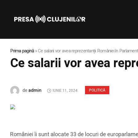
Prima pagină
»
Ce salarii vor avea reprezentanții României în Parlamen
Ce salarii vor avea re
admin
de
POLITICĂ
IUNIE 11, 2024
României îi sunt alocate 33 de locuri de europarlament