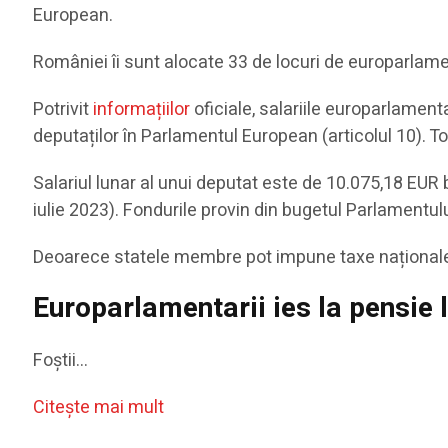
European.
României îi sunt alocate 33 de locuri de europarlame
Potrivit
informațiilor
oficiale, salariile europarlament
deputaților în Parlamentul European (articolul 10). T
Salariul lunar al unui deputat este de 10.075,18 EUR b
iulie 2023). Fondurile provin din bugetul Parlamentulu
Deoarece statele membre pot impune taxe naționale sup
Europarlamentarii ies la pensie 
Foștii…
Citeşte mai mult