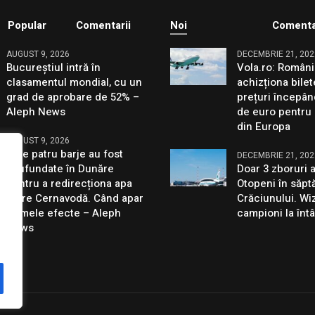
Popular
Comentarii
Noi
Comenta
AUGUST 9, 2026
DECEMBRIE 21, 202
Bucureștiul intră în
Vola.ro: Români
clasamentul mondial, cu un
achizționa bilet
grad de aprobare de 52% –
prețuri începân
Aleph News
de euro pentru 
din Europa
AUGUST 9, 2026
Cele patru barje au fost
DECEMBRIE 21, 202
scufundate în Dunăre
Doar 3 zboruri 
pentru a redirecționa apa
Otopeni în săp
către Cernavodă. Când apar
Crăciunului. Wiz
primele efecte – Aleph
campioni la întâ
News