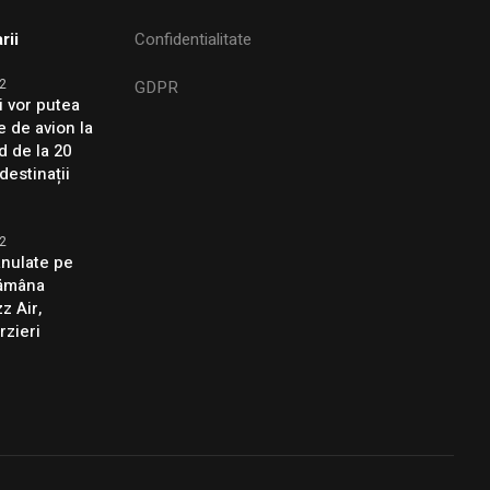
rii
Confidentialitate
2
GDPR
i vor putea
e de avion la
d de la 20
destinații
2
anulate pe
tămâna
z Air,
rzieri