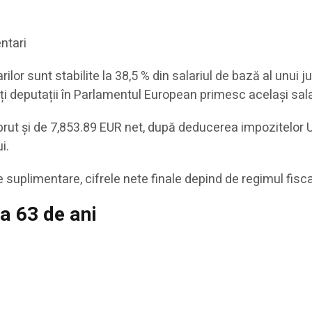
ntari
arilor sunt stabilite la 38,5 % din salariul de bază al unui
oți deputații în Parlamentul European primesc același sala
rut și de 7,853.89 EUR net, după deducerea impozitelor UE ș
i.
limentare, cifrele nete finale depind de regimul fiscal a
la 63 de ani