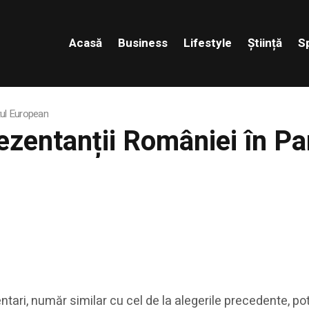
Acasă
Business
Lifestyle
Știință
S
tul European
prezentanții României în 
ari, număr similar cu cel de la alegerile precedente, potr