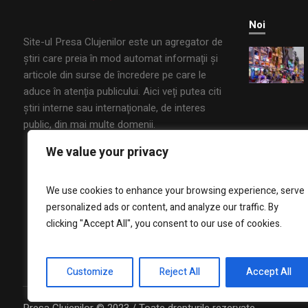
Noi
Site-ul Presa Clujenilor este un agregator de
ştiri care preia în mod automat informaţii şi
articole din surse de încredere pe care le
aduce în atenţia publicului. Aici veţi putea citi
ştiri interne sau internaţionale, de interes
public, din mai multe domenii.
We value your privacy
We use cookies to enhance your browsing experience, serve
personalized ads or content, and analyze our traffic. By
clicking "Accept All", you consent to our use of cookies.
Customize
Reject All
Accept All