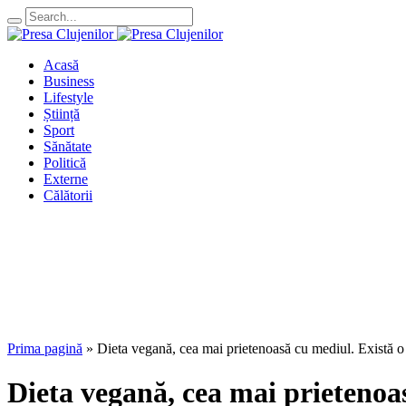
Acasă
Business
Lifestyle
Știință
Sport
Sănătate
Politică
Externe
Călătorii
Prima pagină
»
Dieta vegană, cea mai prietenoasă cu mediul. Există o 
Dieta vegană, cea mai prietenoas