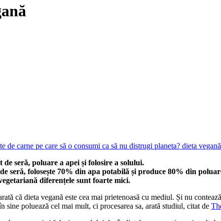
gană
de seră, poluare a apei și folosire a solului.
 de seră, folosește 70% din apa potabilă și produce 80% din poluarea
vegetariană diferențele sunt foarte mici.
ată că dieta vegană este cea mai prietenoasă cu mediul. Și nu contează 
 sine poluează cel mai mult, ci procesarea sa, arată studiul, citat de
Th