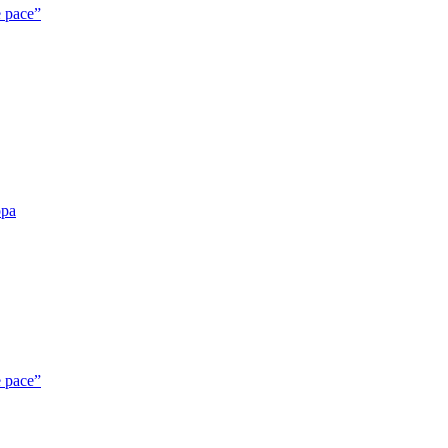
e pace”
opa
e pace”