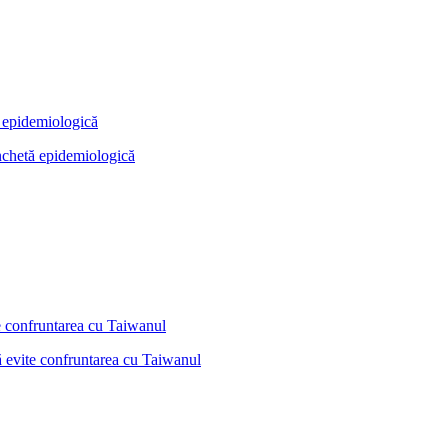
anchetă epidemiologică
ă evite confruntarea cu Taiwanul