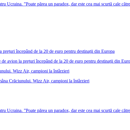
u Ucraina. ”Poate părea un paradox, dar este cea mai scurtă cale cătr
 de avion la prețuri începând de la 20 de euro pentru destinații din Eur
âna Crăciunului. Wizz Air, campioni la întârzieri
u Ucraina. ”Poate părea un paradox, dar este cea mai scurtă cale cătr