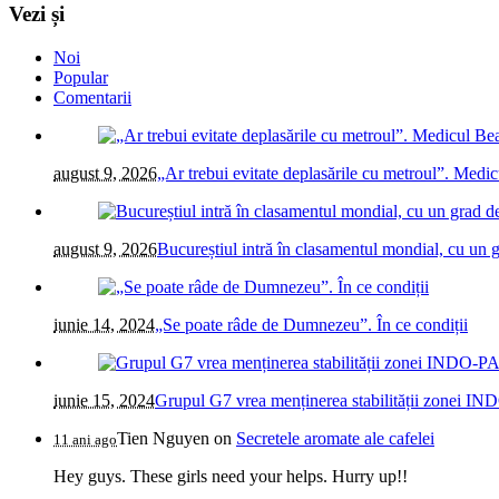
Vezi și
Noi
Popular
Comentarii
august 9, 2026
„Ar trebui evitate deplasările cu metroul”. Medi
august 9, 2026
Bucureștiul intră în clasamentul mondial, cu u
iunie 14, 2024
„Se poate râde de Dumnezeu”. În ce condiții
iunie 15, 2024
Grupul G7 vrea menținerea stabilității zonei IN
Tien Nguyen
on
Secretele aromate ale cafelei
11 ani ago
Hey guys. These girls need your helps. Hurry up!!