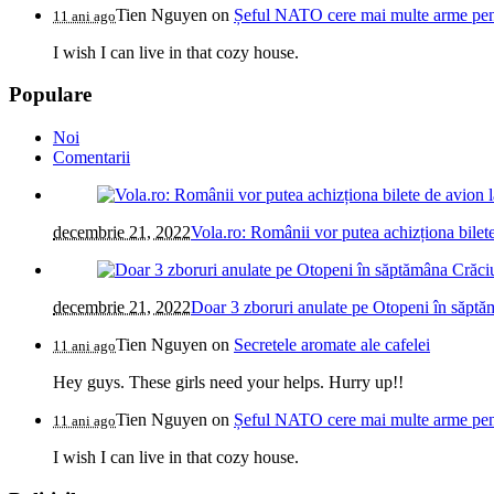
Tien Nguyen
on
Șeful NATO cere mai multe arme pentr
11 ani ago
I wish I can live in that cozy house.
Populare
Noi
Comentarii
decembrie 21, 2022
Vola.ro: Românii vor putea achizționa bilete
decembrie 21, 2022
Doar 3 zboruri anulate pe Otopeni în săptăm
Tien Nguyen
on
Secretele aromate ale cafelei
11 ani ago
Hey guys. These girls need your helps. Hurry up!!
Tien Nguyen
on
Șeful NATO cere mai multe arme pentr
11 ani ago
I wish I can live in that cozy house.