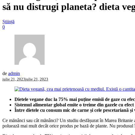
să nu distrugi planeta? dieta ve
Știință
0
de
admin
iulie 21, 2023
iulie 21, 2023
Dietele vegane duc la 75% mai puține emisii de gaze cu efect 
Sistemul alimentar global emite o treime din gazele cu efect
Între dietele cu consum mic de carne și cele pescetariană și 
Ce mănânci sau cât mănânci? Un studiu desfășurat în Marea Britanie ar
poluează mai mult decât orice produs pe bază de plante. Nu produsul în