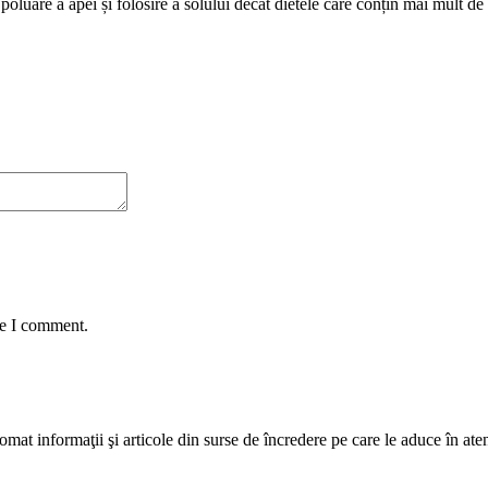
poluare a apei și folosire a solului decât dietele care conțin mai mult d
me I comment.
mat informaţii şi articole din surse de încredere pe care le aduce în atenţi