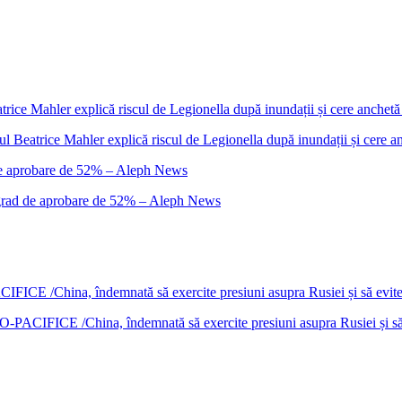
cul Beatrice Mahler explică riscul de Legionella după inundații și cere 
n grad de aprobare de 52% – Aleph News
DO-PACIFICE /China, îndemnată să exercite presiuni asupra Rusiei și s