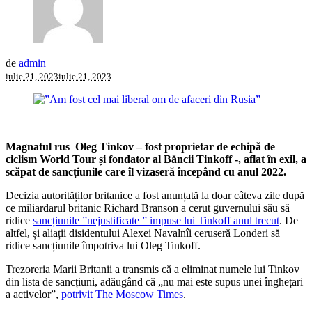
de
admin
iulie 21, 2023
iulie 21, 2023
Magnatul rus Oleg Tinkov – fost proprietar de echipă de
ciclism World Tour și fondator al Băncii Tinkoff -, aflat în exil, a
scăpat de sancțiunile care îl vizaseră începând cu anul 2022.
Decizia autorităților britanice a fost anunțată la doar câteva zile după
ce miliardarul britanic Richard Branson a cerut guvernului său să
ridice
sancțiunile ”nejustificate ” impuse lui Tinkoff anul trecut
. De
altfel, și aliații disidentului Alexei Navalnîi ceruseră Londeri să
ridice sancțiunile împotriva lui Oleg Tinkoff.
Trezoreria Marii Britanii a transmis că a eliminat numele lui Tinkov
din lista de sancțiuni, adăugând că „nu mai este supus unei înghețari
a activelor”,
potrivit The Moscow Times
.