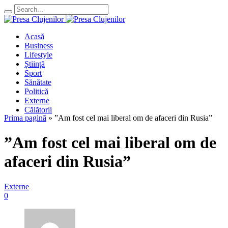
Acasă
Business
Lifestyle
Știință
Sport
Sănătate
Politică
Externe
Călătorii
Prima pagină
»
”Am fost cel mai liberal om de afaceri din Rusia”
”Am fost cel mai liberal om de
afaceri din Rusia”
Externe
0