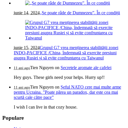
iunie 14, 2024
„Se poate râde de Dumnezeu”. În ce condiții
iunie 15, 2024
Grupul G7 vrea menținerea stabilității zonei
INDO-PACIFICE /China, îndemnată să exercite presiuni
asupra Rusiei și să evite confruntarea cu Taiwanul
Tien Nguyen
on
Secretele aromate ale cafelei
11 ani ago
Hey guys. These girls need your helps. Hurry up!!
Tien Nguyen
on
Șeful NATO cere mai multe arme
11 ani ago
pentru Ucraina. ”Poate părea un paradox, dar este cea mai
scurtă cale către pace”
I wish I can live in that cozy house.
Populare