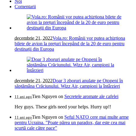
Noi
Comentarii
decembrie 21, 2022
Vola.ro: Românii vor putea achizționa
bilete de avion la prețuri începând de la 20 de euro pentru
destinații din Europa
decembrie 21, 2022
Doar 3 zboruri anulate pe Otopeni în
săptămâna Crăciunului. Wizz Air, campioni la întârzieri
Tien Nguyen
on
Secretele aromate ale cafelei
11 ani ago
Hey guys. These girls need your helps. Hurry up!!
Tien Nguyen
on
Șeful NATO cere mai multe arme
11 ani ago
pentru Ucraina. ”Poate părea un paradox, dar este cea mai
scurtă cale către pace”