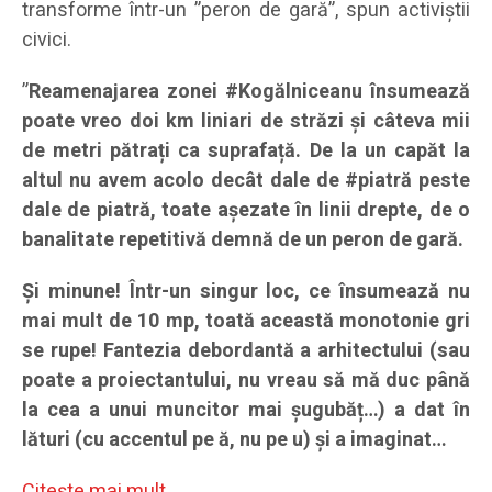
transforme într-un ”peron de gară”, spun activiștii
civici.
”
Reamenajarea zonei #Kogălniceanu însumează
poate vreo doi km liniari de străzi și câteva mii
de metri pătrați ca suprafață. De la un capăt la
altul nu avem acolo decât dale de #piatră peste
dale de piatră, toate așezate în linii drepte, de o
banalitate repetitivă demnă de un peron de gară.
Și minune! Într-un singur loc, ce însumează nu
mai mult de 10 mp, toată această monotonie gri
se rupe! Fantezia debordantă a arhitectului (sau
poate a proiectantului, nu vreau să mă duc până
la cea a unui muncitor mai șugubăț…) a dat în
lături (cu accentul pe ă, nu pe u) și a imaginat…
Citeşte mai mult