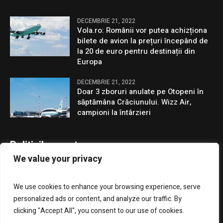
DECEMBRIE 21, 2022
Vola.ro: Românii vor putea achizționa
bilete de avion la prețuri începând de
la 20 de euro pentru destinații din
Europa
DECEMBRIE 21, 2022
Doar 3 zboruri anulate pe Otopeni în
săptămâna Crăciunului. Wizz Air,
campioni la întârzieri
Politicile noastre
We value your privacy
Confidentialitate
We use cookies to enhance your browsing experience, serve
GDPR
personalized ads or content, and analyze our traffic. By
clicking "Accept All", you consent to our use of cookies.