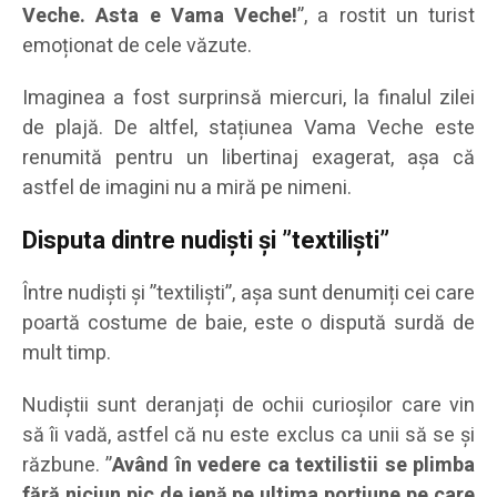
Veche. Asta e Vama Veche!
”, a rostit un turist
emoționat de cele văzute.
Imaginea a fost surprinsă miercuri, la finalul zilei
de plajă. De altfel, stațiunea Vama Veche este
renumită pentru un libertinaj exagerat, așa că
astfel de imagini nu a miră pe nimeni.
Disputa dintre nudiști și ”textiliști”
Între nudiști și ”textiliști”, așa sunt denumiți cei care
poartă costume de baie, este o dispută surdă de
mult timp.
Nudiștii sunt deranjați de ochii curioșilor care vin
să îi vadă, astfel că nu este exclus ca unii să se și
răzbune. ”
Având în vedere ca textilistii se plimba
fără niciun pic de jenă pe ultima porțiune pe care