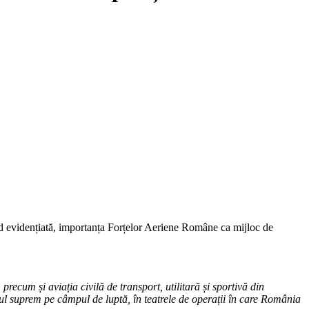
 fiind evidențiată, importanța Forțelor Aeriene Române ca mijloc de
recum și aviația civilă de transport, utilitară și sportivă din
iul suprem pe câmpul de luptă, în teatrele de operații în care România