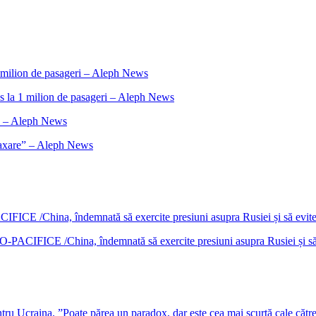
s la 1 milion de pasageri – Aleph News
elaxare” – Aleph News
DO-PACIFICE /China, îndemnată să exercite presiuni asupra Rusiei și s
u Ucraina. ”Poate părea un paradox, dar este cea mai scurtă cale cătr