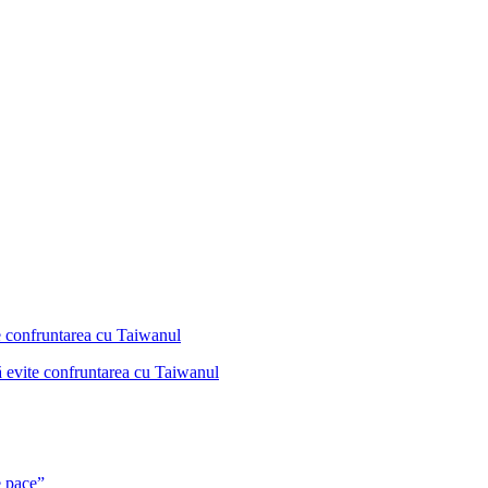
ă evite confruntarea cu Taiwanul
e pace”