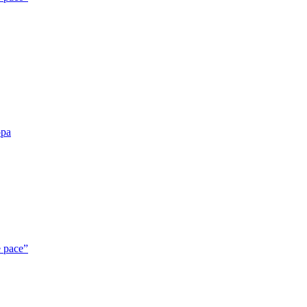
opa
e pace”