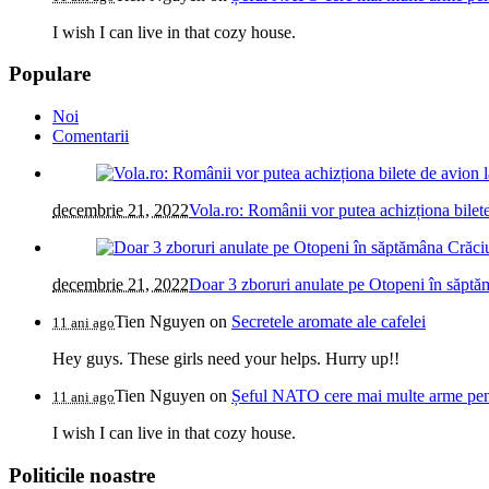
I wish I can live in that cozy house.
Populare
Noi
Comentarii
decembrie 21, 2022
Vola.ro: Românii vor putea achizționa bilete
decembrie 21, 2022
Doar 3 zboruri anulate pe Otopeni în săptăm
Tien Nguyen
on
Secretele aromate ale cafelei
11 ani ago
Hey guys. These girls need your helps. Hurry up!!
Tien Nguyen
on
Șeful NATO cere mai multe arme pentr
11 ani ago
I wish I can live in that cozy house.
Politicile noastre