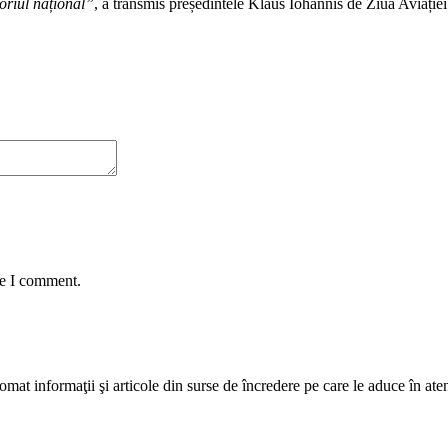
toriul național”
, a transmis președintele Klaus Iohannis de Ziua Aviați
me I comment.
mat informaţii şi articole din surse de încredere pe care le aduce în atenţi