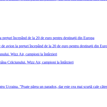
 de avion la prețuri începând de la 20 de euro pentru destinații din Eur
âna Crăciunului. Wizz Air, campioni la întârzieri
u Ucraina. ”Poate părea un paradox, dar este cea mai scurtă cale cătr