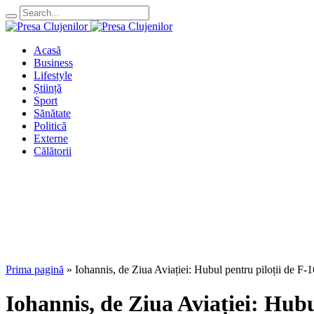
Acasă
Business
Lifestyle
Știință
Sport
Sănătate
Politică
Externe
Călătorii
Prima pagină
»
Iohannis, de Ziua Aviației: Hubul pentru piloții de F-
Iohannis, de Ziua Aviației: Hubu