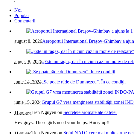
Noi
Popular
Comentarii
august 8, 2026
Aeroportul Internațional Brașov-Ghimbav a ajun
august 8, 2026
„Este un răgaz, dar în niciun caz un motiv de r
iunie 14, 2024
„Se poate râde de Dumnezeu”. În ce condiții
iunie 15, 2024
Grupul G7 vrea menținerea stabilității zonei IN
Tien Nguyen
on
Secretele aromate ale cafelei
11 ani ago
Hey guys. These girls need your helps. Hurry up!!
Tien Nguyen
on
Șeful NATO cere mai multe arme pentr
11 ani ago