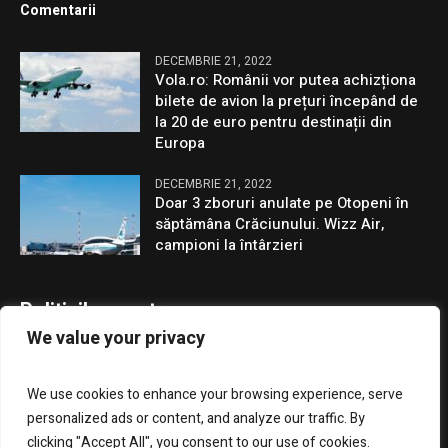
Comentarii
DECEMBRIE 21, 2022
Vola.ro: Românii vor putea achizționa
bilete de avion la prețuri începând de
la 20 de euro pentru destinații din
Europa
DECEMBRIE 21, 2022
Doar 3 zboruri anulate pe Otopeni în
săptămâna Crăciunului. Wizz Air,
campioni la întârzieri
Politicile noastre
We value your privacy
Confidentialitate
We use cookies to enhance your browsing experience, serve
GDPR
personalized ads or content, and analyze our traffic. By
clicking "Accept All", you consent to our use of cookies.