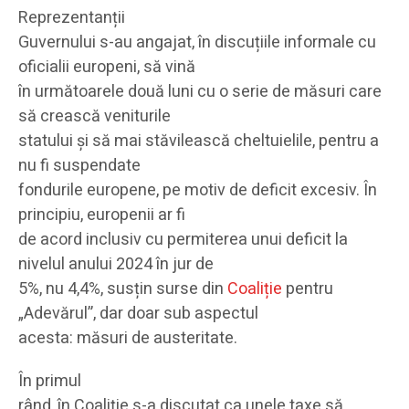
Reprezentanții
Guvernului s-au angajat, în discuțiile informale cu
oficialii europeni, să vină
în următoarele două luni cu o serie de măsuri care
să crească veniturile
statului și să mai stăvilească cheltuielile, pentru a
nu fi suspendate
fondurile europene, pe motiv de deficit excesiv. În
principiu, europenii ar fi
de acord inclusiv cu permiterea unui deficit la
nivelul anului 2024 în jur de
5%, nu 4,4%, susțin surse din
Coaliție
pentru
„Adevărul”, dar doar sub aspectul
acesta: măsuri de austeritate.
În primul
rând, în Coaliție s-a discutat ca unele taxe să