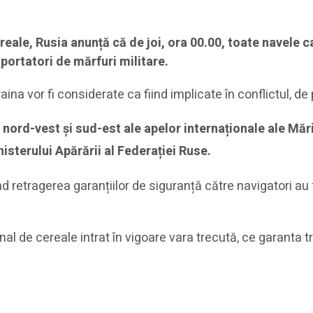
reale, Rusia anunță că de joi, ora 00.00, toate navele 
sportatori de mărfuri militare.
ina vor fi considerate ca fiind implicate în conflictul, de
de nord-vest și sud-est ale apelor internaționale ale M
sterului Apărării al Federației Ruse.
retragerea garanțiilor de siguranță către navigatori au 
al de cereale intrat în vigoare vara trecută, ce garanta 