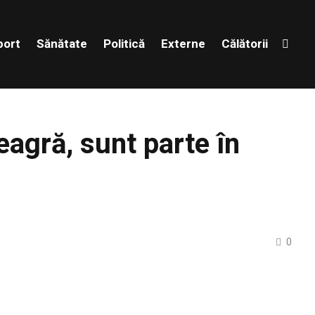
port
Sănătate
Politică
Externe
Călătorii
eagră, sunt parte în
0