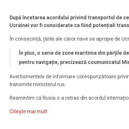
După încetarea acordului privind transportul de ce
Ucrainei vor fi considerate ca fiind potențiali tran
În consecință, țările ale căror nave se apropie de Ucra
În plus, o serie de zone maritime din părțile 
pentru navigație, precizează coumunicatul Mini
Avertismentele de informare corespunzătoare privind 
transmite ministerul rus.
Reamintim că Rusia s-a retras din acordul internațion
Citeşte mai mult