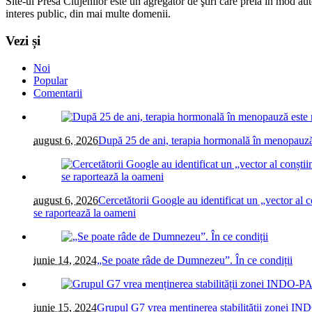
Site-ul Presa Clujenilor este un agregator de ştiri care preia în mod auto
interes public, din mai multe domenii.
Vezi și
Noi
Popular
Comentarii
august 6, 2026
După 25 de ani, terapia hormonală în menopauză 
august 6, 2026
Cercetătorii Google au identificat un „vector al co
se raportează la oameni
iunie 14, 2024
„Se poate râde de Dumnezeu”. În ce condiții
iunie 15, 2024
Grupul G7 vrea menținerea stabilității zonei IN