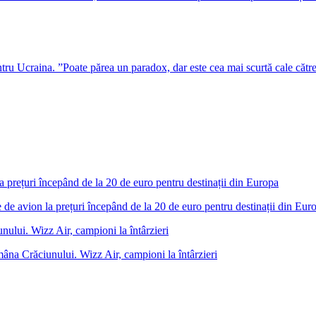
u Ucraina. ”Poate părea un paradox, dar este cea mai scurtă cale cătr
 de avion la prețuri începând de la 20 de euro pentru destinații din Eur
âna Crăciunului. Wizz Air, campioni la întârzieri