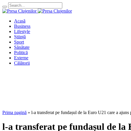
Acasă
Business
Lifestyle
Știință
Sport
Sănătate
Politică
Externe
Călătorii
Prima pagină
»
l-a transferat pe fundașul de la Euro U21 care a ajuns 
l-a transferat pe fundașul de la