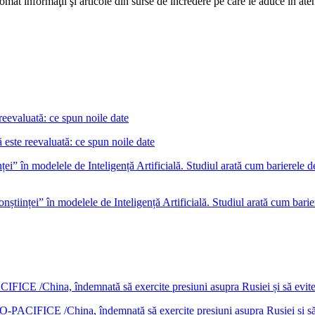
mat informaţii şi articole din surse de încredere pe care le aduce în atenţi
este reevaluată: ce spun noile date
nștiinței” în modelele de Inteligență Artificială. Studiul arată cum barie
DO-PACIFICE /China, îndemnată să exercite presiuni asupra Rusiei și s