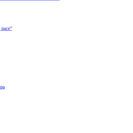
e pace”
opa