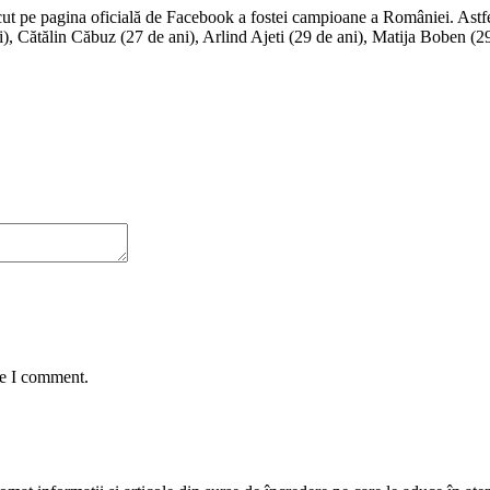
cut pe pagina oficială de Facebook a fostei campioane a României. Astfel
i), Cătălin Căbuz (27 de ani), Arlind Ajeti (29 de ani), Matija Boben (
me I comment.