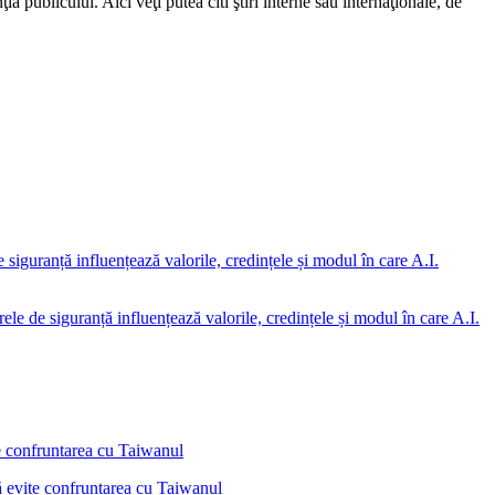
a publicului. Aici veţi putea citi ştiri interne sau internaţionale, de
rele de siguranță influențează valorile, credințele și modul în care A.I.
ă evite confruntarea cu Taiwanul