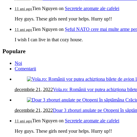
Tien Nguyen
on
Secretele aromate ale cafelei
11 ani ago
Hey guys. These girls need your helps. Hurry up!!
Tien Nguyen
on
Șeful NATO cere mai multe arme pentr
11 ani ago
I wish I can live in that cozy house.
Populare
Noi
Comentarii
decembrie 21, 2022
Vola.ro: Românii vor putea achizționa bilete
decembrie 21, 2022
Doar 3 zboruri anulate pe Otopeni în săptăm
Tien Nguyen
on
Secretele aromate ale cafelei
11 ani ago
Hey guys. These girls need your helps. Hurry up!!