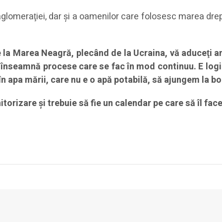
omeraţiei, dar şi a oamenilor care folosesc marea drept t
la Marea Neagră, plecând de la Ucraina, vă aduceţi am
ei înseamnă procese care se fac în mod continuu. E logi
în apa mării, care nu e o apă potabilă, să ajungem la b
nitorizare şi trebuie să fie un calendar pe care să îl fa