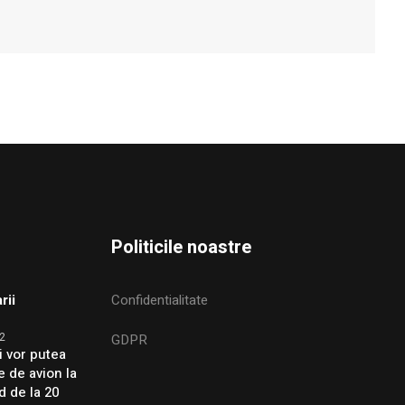
Politicile noastre
rii
Confidentialitate
2
GDPR
i vor putea
e de avion la
d de la 20