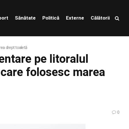
port
Sănătate
Politică
Externe
Călătorii
rea drept toaletă
entare pe litoralul
 care folosesc marea
0