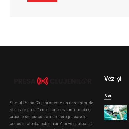
Vezi și
Noi
Site-ul Presa Clujenilor este un agregator de
ştiri care preia în mod automat informaţii şi
articole din surse de încredere pe care le
aduce în atenţia publicului. Aici veţi putea citi