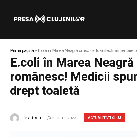
Prima pagină
»
E.coli în Marea Neagră și risc de toxiinfecții alimentar
E.coli în Marea Neagră ș
românesc! Medicii spun
drept toaletă
admin
de
ACTUALITĂŢI CLUJ
IULIE 19, 2023