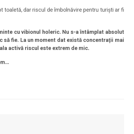
oaletă, dar riscul de îmbolnăvire pentru turiști ar fi
inte cu vibionul holeric. Nu s-a întâmplat absolut
c să fie. La un moment dat există concentraţii mai
oala activă riscul este extrem de mic.
cem…