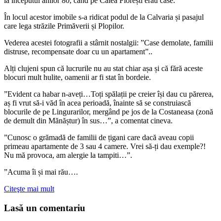
la începutul anilor 80, când pe Calea Florești erau case.
În locul acestor imobile s-a ridicat podul de la Calvaria și pasajul
care lega străzile Primăverii și Plopilor.
Vederea acestei fotografii a stârnit nostalgii: ”Case demolate, familii
distruse, recompensate doar cu un apartament”..
Alți clujeni spun că lucrurile nu au stat chiar așa și că fără aceste
blocuri mult hulite, oamenii ar fi stat în bordeie.
”Evident ca habar n-aveți…Toți spălații pe creier își dau cu părerea,
aș fi vrut să-i văd în acea perioadă, înainte să se construiască
blocurile de pe Lingurarilor, mergând pe jos de la Costaneasa (zonă
de demult din Mănăștur) în sus…”, a comentat cineva.
”Cunosc o grămadă de familii de țigani care dacă aveau copii
primeau apartamente de 3 sau 4 camere. Vrei să-ți dau exemple?!
Nu mă provoca, am alergie la tampiti…”.
”Acuma îi și mai rău….
Citeşte mai mult
Lasă un comentariu