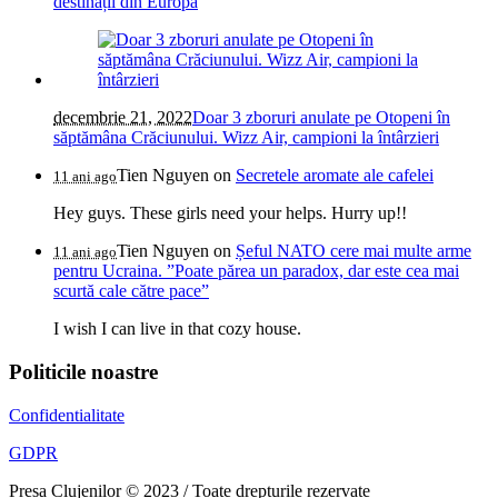
destinații din Europa
decembrie 21, 2022
Doar 3 zboruri anulate pe Otopeni în
săptămâna Crăciunului. Wizz Air, campioni la întârzieri
Tien Nguyen
on
Secretele aromate ale cafelei
11 ani ago
Hey guys. These girls need your helps. Hurry up!!
Tien Nguyen
on
Șeful NATO cere mai multe arme
11 ani ago
pentru Ucraina. ”Poate părea un paradox, dar este cea mai
scurtă cale către pace”
I wish I can live in that cozy house.
Politicile noastre
Confidentialitate
GDPR
Presa Clujenilor © 2023 / Toate drepturile rezervate