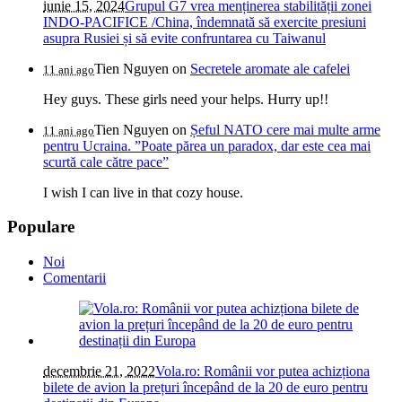
iunie 15, 2024
Grupul G7 vrea menținerea stabilității zonei
INDO-PACIFICE /China, îndemnată să exercite presiuni
asupra Rusiei și să evite confruntarea cu Taiwanul
Tien Nguyen
on
Secretele aromate ale cafelei
11 ani ago
Hey guys. These girls need your helps. Hurry up!!
Tien Nguyen
on
Șeful NATO cere mai multe arme
11 ani ago
pentru Ucraina. ”Poate părea un paradox, dar este cea mai
scurtă cale către pace”
I wish I can live in that cozy house.
Populare
Noi
Comentarii
decembrie 21, 2022
Vola.ro: Românii vor putea achizționa
bilete de avion la prețuri începând de la 20 de euro pentru