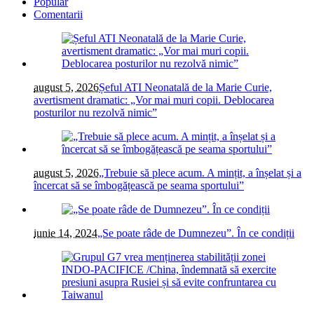
Popular
Comentarii
august 5, 2026
Șeful ATI Neonatală de la Marie Curie,
avertisment dramatic: „Vor mai muri copii. Deblocarea
posturilor nu rezolvă nimic”
august 5, 2026
„Trebuie să plece acum. A mințit, a înșelat și a
încercat să se îmbogățească pe seama sportului”
iunie 14, 2024
„Se poate râde de Dumnezeu”. În ce condiții