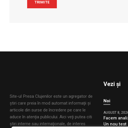
Vezi și
Site-ul Presa Clujenilor este un agregator de
Noi
ştiri care preia în mod automat informaţii şi
articole din surse de încredere pe care le
AUGUST 8, 202
aduce în atenţia publicului. Aici veţi putea citi
Facem anali
ştiri interne sau internaţionale, de interes
Un nou test 