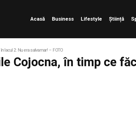
Acasă
Business
Lifestyle
Știință
S
e în lacul 2: Nu era salvamar! – FOTO
le Cojocna, în timp ce făc