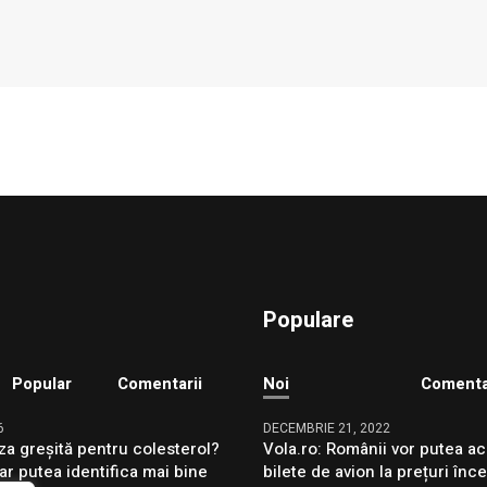
Populare
Popular
Comentarii
Noi
Comenta
6
DECEMBRIE 21, 2022
za greșită pentru colesterol?
Vola.ro: Românii vor putea ac
ar putea identifica mai bine
bilete de avion la prețuri înc