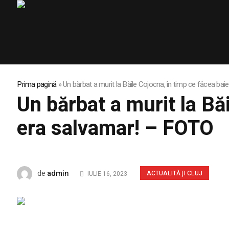
Prima pagină
»
Un bărbat a murit la Băile Cojocna, în timp ce făcea bai
Un bărbat a murit la Băi
era salvamar! – FOTO
admin
de
ACTUALITĂŢI CLUJ
IULIE 16, 2023