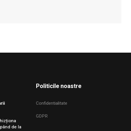
Politicile noastre
rii
Confidentialitate
GDPR
hizționa
epând de la