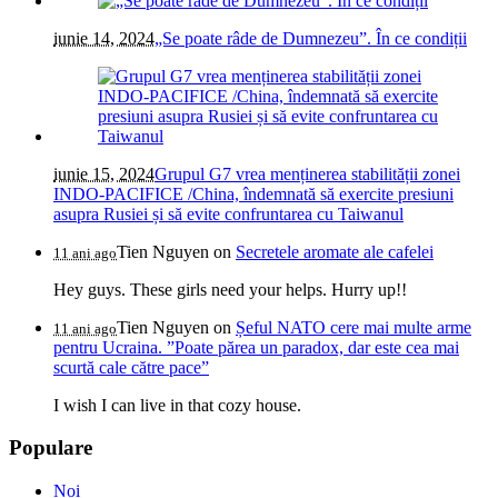
iunie 14, 2024
„Se poate râde de Dumnezeu”. În ce condiții
iunie 15, 2024
Grupul G7 vrea menținerea stabilității zonei
INDO-PACIFICE /China, îndemnată să exercite presiuni
asupra Rusiei și să evite confruntarea cu Taiwanul
Tien Nguyen
on
Secretele aromate ale cafelei
11 ani ago
Hey guys. These girls need your helps. Hurry up!!
Tien Nguyen
on
Șeful NATO cere mai multe arme
11 ani ago
pentru Ucraina. ”Poate părea un paradox, dar este cea mai
scurtă cale către pace”
I wish I can live in that cozy house.
Populare
Noi