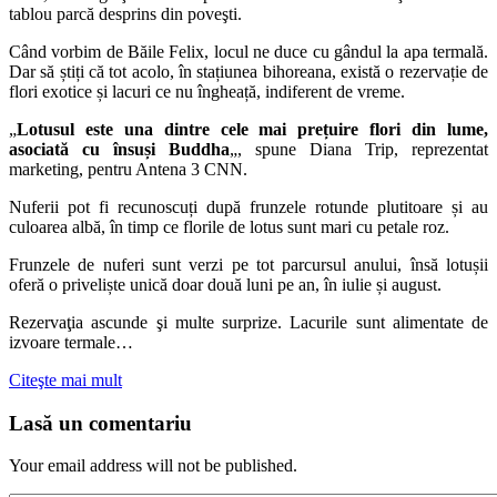
tablou parcă desprins din poveşti.
Când vorbim de Băile Felix, locul ne duce cu gândul la apa termală.
Dar să știți că tot acolo, în stațiunea bihoreana, există o rezervație de
flori exotice și lacuri ce nu îngheață, indiferent de vreme.
„
Lotusul este una dintre cele mai prețuire flori din lume,
asociată cu însuși Buddha
„, spune Diana Trip, reprezentat
marketing, pentru Antena 3 CNN.
Nuferii pot fi recunoscuți după frunzele rotunde plutitoare și au
culoarea albă, în timp ce florile de lotus sunt mari cu petale roz.
Frunzele de nuferi sunt verzi pe tot parcursul anului, însă lotușii
oferă o priveliște unică doar două luni pe an, în iulie și august.
Rezervaţia ascunde şi multe surprize. Lacurile sunt alimentate de
izvoare termale…
Citeşte mai mult
Lasă un comentariu
Your email address will not be published.