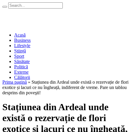
Acasă
Business
Lifestyle
Știință
Sport
Sănătate
Politică
Externe
Călătorii
Prima pagină
»
Stațiunea din Ardeal unde există o rezervație de flori
exotice și lacuri ce nu îngheață, indiferent de vreme. Pare un tablou
desprins din poveşti!
Stațiunea din Ardeal unde
există o rezervație de flori
exotice și lacuri ce nu îngheață,