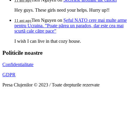
11 ani ago
Hey guys. These girls need your helps. Hurry up!!
Tien Nguyen
on
Șeful NATO cere mai multe arme
11 ani ago
pentru Ucraina. ”Poate părea un paradox, dar este cea mai
scurtă cale către pace”
I wish I can live in that cozy house.
Politicile noastre
Confidentialitate
GDPR
Presa Clujenilor © 2023 / Toate drepturile rezervate