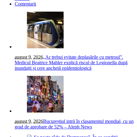
Comentarii
august 9, 2026
„Ar trebui evitate deplasările cu metroul”.
Medicul Beatrice Mahler explică riscul de Legionella după
inundații și cere anchetă epidemiologică
august 9, 2026
Bucureștiul intră în clasamentul mondial, cu un
grad de aprobare de 52% – Aleph News