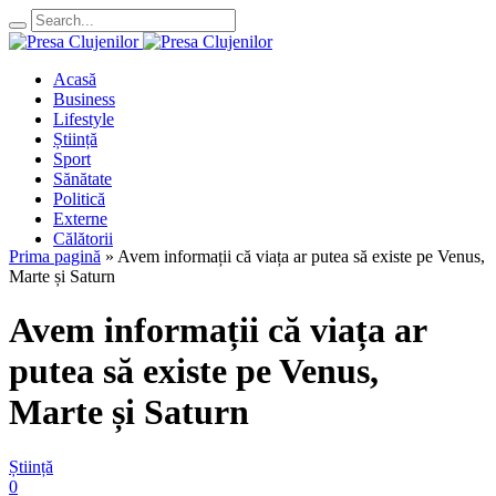
Acasă
Business
Lifestyle
Știință
Sport
Sănătate
Politică
Externe
Călătorii
Prima pagină
»
Avem informații că viața ar putea să existe pe Venus,
Marte și Saturn
Avem informații că viața ar
putea să existe pe Venus,
Marte și Saturn
Știință
0