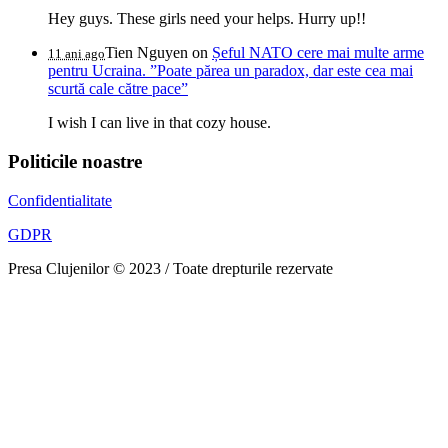
Hey guys. These girls need your helps. Hurry up!!
Tien Nguyen
on
Șeful NATO cere mai multe arme
11 ani ago
pentru Ucraina. ”Poate părea un paradox, dar este cea mai
scurtă cale către pace”
I wish I can live in that cozy house.
Politicile noastre
Confidentialitate
GDPR
Presa Clujenilor © 2023 / Toate drepturile rezervate