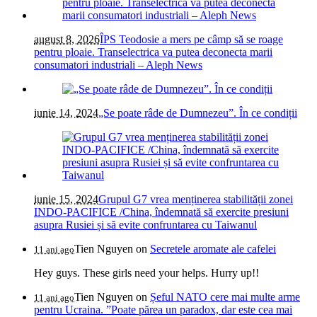
august 8, 2026
ÎPS Teodosie a mers pe câmp să se roage
pentru ploaie. Transelectrica va putea deconecta marii
consumatori industriali – Aleph News
iunie 14, 2024
„Se poate râde de Dumnezeu”. În ce condiții
iunie 15, 2024
Grupul G7 vrea menținerea stabilității zonei
INDO-PACIFICE /China, îndemnată să exercite presiuni
asupra Rusiei și să evite confruntarea cu Taiwanul
Tien Nguyen
on
Secretele aromate ale cafelei
11 ani ago
Hey guys. These girls need your helps. Hurry up!!
Tien Nguyen
on
Șeful NATO cere mai multe arme
11 ani ago
pentru Ucraina. ”Poate părea un paradox, dar este cea mai