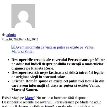
de
admin
iulie 16, 2023
iulie 16, 2023
Descoperirile recente ale roverului Perseverance pe Marte
ne aduc noi indicii despre posibila existență a moleculelor
organice pe Planeta Roșie.
Descoperirea stârnește fascinația și ridică întrebări legate
de originea vieții în sistemul solar.
Cristian Român spune că există cel puțin trei locuri în din
care avem informații că viața ar putea să existe: Venus,
Marte și Saturn.
Există viață pe
Marte
? Nu mai e o întrebare fără răspuns.
Descoperirile recente ale roverului Perseverance pe Marte ne aduc
noi indicii despre posibila existență a moleculelor organice pe