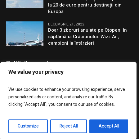
la 20 de euro pentru destinații din
Europa
DECEMBRIE 21, 2022
Doar 3 zboruri anulate pe Otopeni în
săptămâna Crăciunului. Wizz Air,
campioni la întârzieri
Politicile noastre
We value your privacy
Confidentialitate
We use cookies to enhance your browsing experience, serve
GDPR
personalized ads or content, and analyze our traffic. By
clicking "Accept All", you consent to our use of cookies.
Customize
Reject All
Accept All
Presa Clujenilor © 2023 / Toate drepturile rezervate