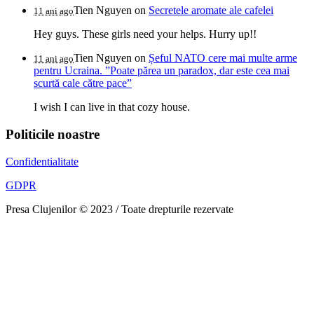
Tien Nguyen
on
Secretele aromate ale cafelei
11 ani ago
Hey guys. These girls need your helps. Hurry up!!
Tien Nguyen
on
Șeful NATO cere mai multe arme
11 ani ago
pentru Ucraina. ”Poate părea un paradox, dar este cea mai
scurtă cale către pace”
I wish I can live in that cozy house.
Politicile noastre
Confidentialitate
GDPR
Presa Clujenilor © 2023 / Toate drepturile rezervate