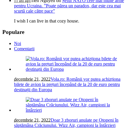
Tien Nguyen
on
Șeful NATO cere mai multe arme
11 ani ago
pentru Ucraina. ”Poate părea un paradox, dar este cea mai
scurtă cale către pace”
I wish I can live in that cozy house.
Populare
Noi
Comentarii
decembrie 21, 2022
Vola.ro: Românii vor putea achizționa
bilete de avion la prețuri începând de la 20 de euro pentru
destinații din Europa
decembrie 21, 2022
Doar 3 zboruri anulate pe Otopeni în
săptămâna Crăciunului. Wizz Air, campioni la întârzieri