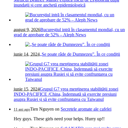
inundații și cere anchetă epidemiologică
august 9, 2026
Bucureștiul intră în clasamentul mondial, cu un
grad de aprobare de 52% – Aleph News
iunie 14, 2024
„Se poate râde de Dumnezeu”. În ce condiții
iunie 15, 2024
Grupul G7 vrea menținerea stabilității zonei
INDO-PACIFICE /China, îndemnată să exercite presiuni
asupra Rusiei și să evite confruntarea cu Taiwanul
Tien Nguyen
on
Secretele aromate ale cafelei
11 ani ago
Hey guys. These girls need your helps. Hurry up!!