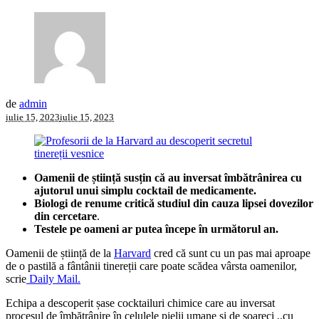
de
admin
iulie 15, 2023
iulie 15, 2023
Oamenii de știință susțin că au inversat îmbătrânirea cu
ajutorul unui simplu cocktail de medicamente.
Biologi de renume critică studiul din cauza lipsei dovezilor
din cercetare
.
Testele pe oameni ar putea începe în următorul an.
Oamenii de știință de la
Harvard
cred că sunt cu un pas mai aproape
de o pastilă a fântânii tinereții care poate scădea vârsta oamenilor,
scrie
Daily Mail.
Echipa a descoperit șase cocktailuri chimice care au inversat
procesul de îmbătrânire în celulele pielii umane și de șoareci ,,cu