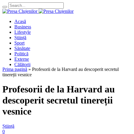
Acasă
Business
Lifestyle
Știință
Sport
Sănătate
Politică
Externe
Călătorii
Prima pagină
»
Profesorii de la Harvard au descoperit secretul
tinereții vesnice
Profesorii de la Harvard au
descoperit secretul tinereții
vesnice
Știință
0