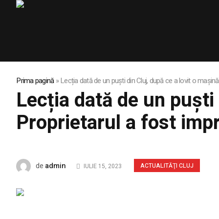
Prima pagină
»
Lecția dată de un puști din Cluj, după ce a lovit o mașin
Lecția dată de un puști 
Proprietarul a fost im
admin
de
ACTUALITĂŢI CLUJ
IULIE 15, 2023