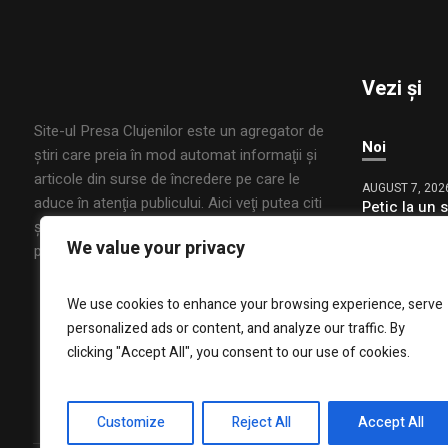
Vezi și
Site-ul Presa Clujenilor este un agregator de
Noi
ştiri care preia în mod automat informaţii şi
articole din surse de încredere pe care le
AUGUST 7, 202
aduce în atenţia publicului. Aici veţi putea citi
Petic la un 
ştiri interne sau internaţionale, de interes
deblocarea a
We value your privacy
nu va opri c
public, din mai multe domenii.
AUGUST 7, 202
We use cookies to enhance your browsing experience, serve
Mii vor un j
personalized ads or content, and analyze our traffic. By
Mulți sunt e
clicking "Accept All", you consent to our use of cookies.
Customize
Reject All
Accept All