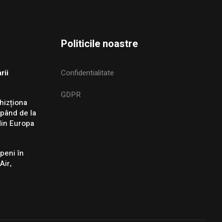
Politicile noastre
rii
Confidentialitate
GDPR
hizționa
epând de la
din Europa
peni în
Air,