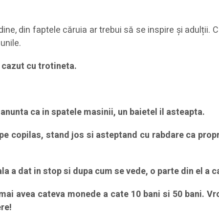
e, din faptele căruia ar trebui să se inspire și adulții. Co
unile.
 cazut cu trotineta.
anunta ca in spatele masinii, un baietel il asteapta.
pe copilas, stand jos si asteptand cu rabdare ca proprie
la a dat in stop si dupa cum se vede, o parte din el a c
mai avea cateva monede a cate 10 bani si 50 bani. Vroia
re!