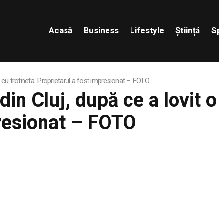
Acasă
Business
Lifestyle
Știință
S
ă cu trotineta. Proprietarul a fost impresionat – FOTO
din Cluj, după ce a lovit 
presionat – FOTO