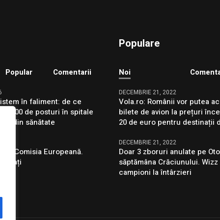
Populare
Popular
Comentarii
Noi
Comenta
6
DECEMBRIE 21, 2022
sistem în faliment: de ce
Vola.ro: Românii vor putea ac
 7.600 de posturi în spitale
bilete de avion la prețuri înc
riza din sănătate
20 de euro pentru destinații 
6
DECEMBRIE 21, 2022
ob la Comisia Europeană.
Doar 3 zboruri anulate pe Oto
puizați
săptămâna Crăciunului. Wizz 
campioni la întârzieri