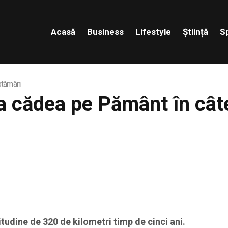
Acasă
Business
Lifestyle
Știință
S
ăptămâni
 va cădea pe Pământ în câ
ltitudine de 320 de kilometri timp de cinci ani.