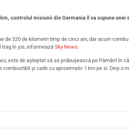
0 km, controlul misiunii din Germania îl va supune unei
udine de 320 de kilometri timp de cinci ani, dar acum combus
l trag în jos, informează
Sky News
.
ci, este de așteptat să se prăbușească pe Pământ în cât
re combustibil și cade cu aproximativ 1 km pe zi. Deși o m