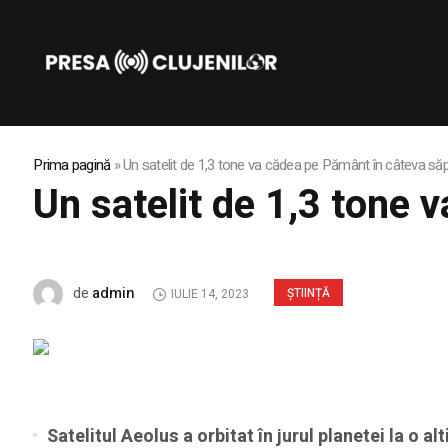
Prima pagină
»
Un satelit de 1,3 tone va cădea pe Pământ în câteva s
Un satelit de 1,3 tone
admin
de
ȘTIINȚĂ
IULIE 14, 2023
Satelitul Aeolus a orbitat în jurul planetei la o a