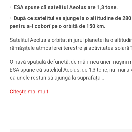
ESA spune că satelitul Aeolus are 1,3 tone.
După ce satelitul va ajunge la o altitudine de 28
pentru a-l coborî pe o orbită de 150 km.
Satelitul Aeolus a orbitat în jurul planetei la o altit
rămășițele atmosferei terestre și activitatea solară î
O navă spațială defunctă, de mărimea unei mașini mi
ESA spune că satelitul Aeolus, de 1,3 tone, nu mai a
ca unele resturi să ajungă la suprafața…
Citeşte mai mult