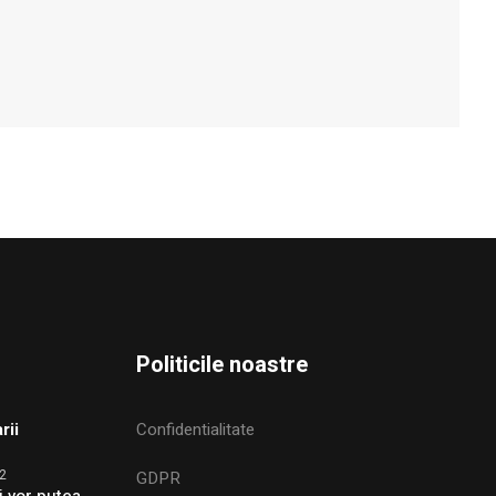
Politicile noastre
rii
Confidentialitate
2
GDPR