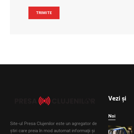
Vezi și
Noi
Site-ul Presa Clujenilor este un agregator de
ştiri care preia în mod automat informaţii şi