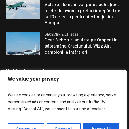
Vola.ro: Românii vor putea achizționa
bilete de avion la prețuri începând de
la 20 de euro pentru destinații din
Europa
DECEMBRIE 21, 2022
Doar 3 zboruri anulate pe Otopeni în
săptămâna Crăciunului. Wizz Air,
campioni la întârzieri
Politicile noastre
We value your privacy
Confidentialitate
We use cookies to enhance your browsing experience, serve
GDPR
personalized ads or content, and analyze our traffic. By
clicking "Accept All", you consent to our use of cookies.