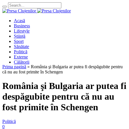
Acasă
Business
Lifestyle
Știință
Sport
Sănătate
Politică
Externe
Călătorii
Prima pagină
»
România şi Bulgaria ar putea fi despăgubite pentru
că nu au fost primite în Schengen
România şi Bulgaria ar putea fi
despăgubite pentru că nu au
fost primite în Schengen
Politică
0