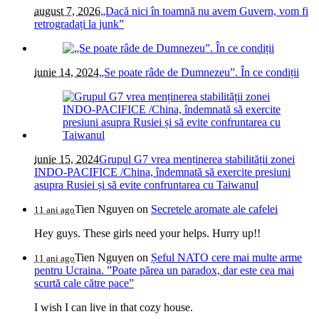
august 7, 2026
„Dacă nici în toamnă nu avem Guvern, vom fi
retrogradați la junk”
iunie 14, 2024
„Se poate râde de Dumnezeu”. În ce condiții
iunie 15, 2024
Grupul G7 vrea menținerea stabilității zonei
INDO-PACIFICE /China, îndemnată să exercite presiuni
asupra Rusiei și să evite confruntarea cu Taiwanul
Tien Nguyen
on
Secretele aromate ale cafelei
11 ani ago
Hey guys. These girls need your helps. Hurry up!!
Tien Nguyen
on
Șeful NATO cere mai multe arme
11 ani ago
pentru Ucraina. ”Poate părea un paradox, dar este cea mai
scurtă cale către pace”
I wish I can live in that cozy house.