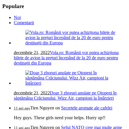
Populare
Noi
Comentarii
decembrie 21, 2022
Vola.ro: Românii vor putea achizționa
bilete de avion la prețuri începând de la 20 de euro pentru
destinații din Europa
decembrie 21, 2022
Doar 3 zboruri anulate pe Otopeni în
săptămâna Crăciunului. Wizz Air, campioni la întârzieri
Tien Nguyen
on
Secretele aromate ale cafelei
11 ani ago
Hey guys. These girls need your helps. Hurry up!!
Tien Nguyen
on
Șeful NATO cere mai multe arme
11 ani ago