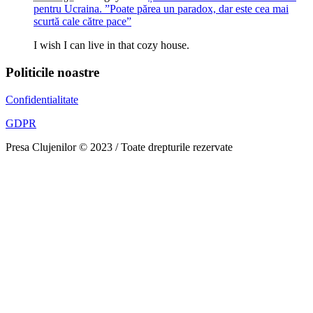
pentru Ucraina. ”Poate părea un paradox, dar este cea mai
scurtă cale către pace”
I wish I can live in that cozy house.
Politicile noastre
Confidentialitate
GDPR
Presa Clujenilor © 2023 / Toate drepturile rezervate