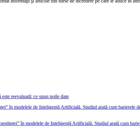
mat informaţii şi articole din surse de încredere pe care le aduce în atenţi
este reevaluată: ce spun noile date
nștiinței” în modelele de Inteligență Artificială. Studiul arată cum barie