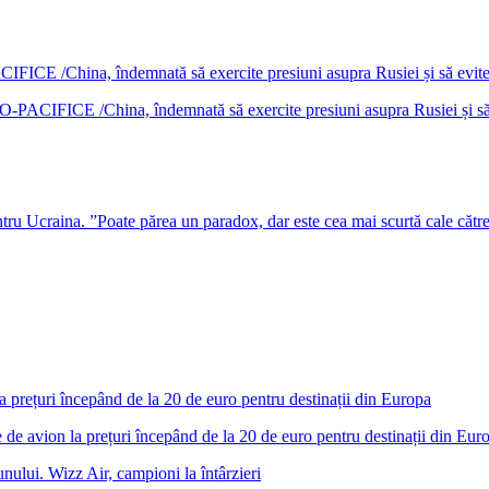
DO-PACIFICE /China, îndemnată să exercite presiuni asupra Rusiei și s
u Ucraina. ”Poate părea un paradox, dar este cea mai scurtă cale cătr
 de avion la prețuri începând de la 20 de euro pentru destinații din Eur