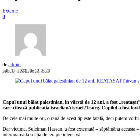
Externe
0
de
admin
iulie 12, 2023
iulie 12, 2023
Capul unui băiat palestinian, în vârstă de 12 ani, a fost „reatașat
care citează publicația israeliană israel21c.org. Copilul a fost lov
De cele mai multe ori, o rană de acest tip este fatală, deci putem vorb
Dar victima, Suleiman Hassan, a fost externată – săptămâna aceasta – 
internnarea la secția de terapie intensivă.