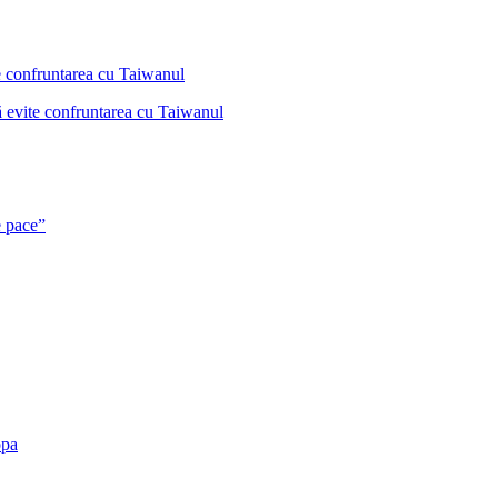
ă evite confruntarea cu Taiwanul
e pace”
opa