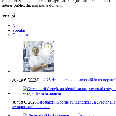
Site-ul Presa Clujenilor este un agregator de ştiri care preia în mod auto
interes public, din mai multe domenii.
Vezi și
Noi
Popular
Comentarii
august 6, 2026
După 25 de ani, terapia hormonală în menopauză 
august 6, 2026
Cercetătorii Google au identificat un „vector al co
se raportează la oameni