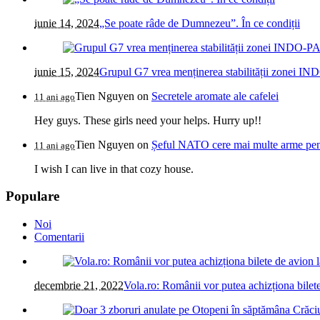
iunie 14, 2024
„Se poate râde de Dumnezeu”. În ce condiții
iunie 15, 2024
Grupul G7 vrea menținerea stabilității zonei IN
Tien Nguyen
on
Secretele aromate ale cafelei
11 ani ago
Hey guys. These girls need your helps. Hurry up!!
Tien Nguyen
on
Șeful NATO cere mai multe arme pentr
11 ani ago
I wish I can live in that cozy house.
Populare
Noi
Comentarii
decembrie 21, 2022
Vola.ro: Românii vor putea achizționa bilete