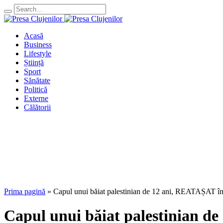
Acasă
Business
Lifestyle
Știință
Sport
Sănătate
Politică
Externe
Călătorii
Prima pagină
»
Capul unui băiat palestinian de 12 ani, REATAȘAT într
Capul unui băiat palestinian de