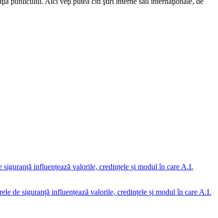
a publicului. Aici veţi putea citi ştiri interne sau internaţionale, de
rele de siguranță influențează valorile, credințele și modul în care A.I.