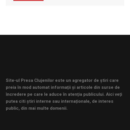
Site-ul Presa Clujenilor este un agregator de ştiri care
preia în mod automat informaţii şi articole din surse de
încredere pe care le aduce în atenţia publicului. Aici veţi
putea citi ştiri interne sau internaţionale, de interes
public, din mai multe domenii.