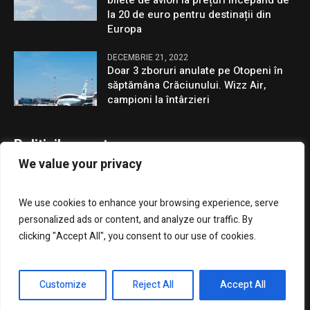
bilete de avion la prețuri începând de
la 20 de euro pentru destinații din
Europa
DECEMBRIE 21, 2022
Doar 3 zboruri anulate pe Otopeni în
săptămâna Crăciunului. Wizz Air,
campioni la întârzieri
Politicile noastre
We value your privacy
Confidentialitate
We use cookies to enhance your browsing experience, serve
GDPR
personalized ads or content, and analyze our traffic. By
clicking "Accept All", you consent to our use of cookies.
Customize
Reject All
Accept All
Presa Clujenilor © 2023 / Toate drepturile rezervate