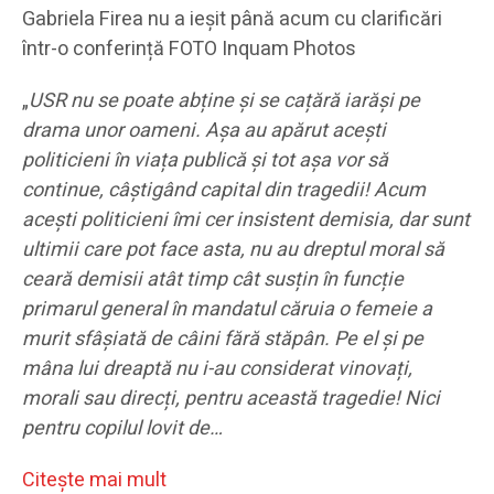
Gabriela Firea nu a ieșit până acum cu clarificări
într-o conferință FOTO Inquam Photos
„
USR nu se poate abține și se cațără iarăși pe
drama unor oameni. Așa au apărut acești
politicieni în viața publică și tot așa vor să
continue, câștigând capital din tragedii! Acum
acești politicieni îmi cer insistent demisia, dar sunt
ultimii care pot face asta, nu au dreptul moral să
ceară demisii atât timp cât susțin în funcție
primarul general în mandatul căruia o femeie a
murit sfâșiată de câini fără stăpân. Pe el și pe
mâna lui dreaptă nu i-au considerat vinovați,
morali sau direcți, pentru această tragedie! Nici
pentru copilul lovit de…
Citeşte mai mult