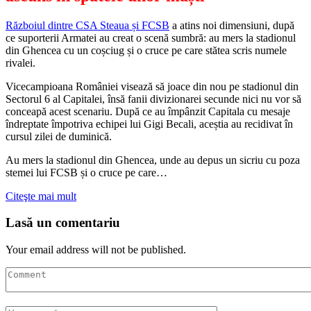
Războiul dintre CSA Steaua și FCSB
a atins noi dimensiuni, după
ce suporterii Armatei au creat o scenă sumbră: au mers la stadionul
din Ghencea cu un coșciug și o cruce pe care stătea scris numele
rivalei.
Vicecampioana României visează să joace din nou pe stadionul din
Sectorul 6 al Capitalei, însă fanii divizionarei secunde nici nu vor să
conceapă acest scenariu. După ce au împânzit Capitala cu mesaje
îndreptate împotriva echipei lui Gigi Becali, aceștia au recidivat în
cursul zilei de duminică.
Au mers la stadionul din Ghencea, unde au depus un sicriu cu poza
stemei lui FCSB și o cruce pe care…
Citeşte mai mult
Lasă un comentariu
Your email address will not be published.