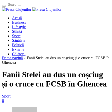
Acasă
Business
Lifestyle
Știință
Sport
Sănătate
Politică
Externe
Călătorii
Prima pagină
»
Fanii Stelei au dus un coșciug și o cruce cu FCSB în
Ghencea
Fanii Stelei au dus un coșciug
și o cruce cu FCSB în Ghencea
Sport
0