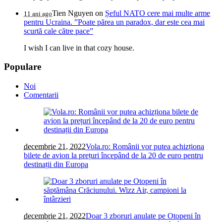
Tien Nguyen
on
Șeful NATO cere mai multe arme
11 ani ago
pentru Ucraina. ”Poate părea un paradox, dar este cea mai
scurtă cale către pace”
I wish I can live in that cozy house.
Populare
Noi
Comentarii
decembrie 21, 2022
Vola.ro: Românii vor putea achizționa
bilete de avion la prețuri începând de la 20 de euro pentru
destinații din Europa
decembrie 21, 2022
Doar 3 zboruri anulate pe Otopeni în