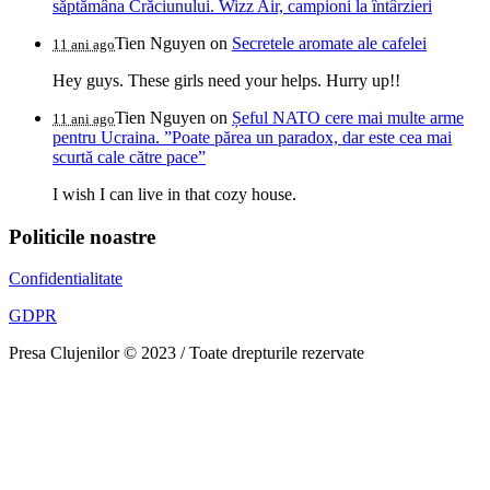
săptămâna Crăciunului. Wizz Air, campioni la întârzieri
Tien Nguyen
on
Secretele aromate ale cafelei
11 ani ago
Hey guys. These girls need your helps. Hurry up!!
Tien Nguyen
on
Șeful NATO cere mai multe arme
11 ani ago
pentru Ucraina. ”Poate părea un paradox, dar este cea mai
scurtă cale către pace”
I wish I can live in that cozy house.
Politicile noastre
Confidentialitate
GDPR
Presa Clujenilor © 2023 / Toate drepturile rezervate