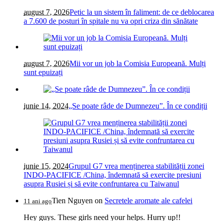
august 7, 2026
Petic la un sistem în faliment: de ce deblocarea
a 7.600 de posturi în spitale nu va opri criza din sănătate
august 7, 2026
Mii vor un job la Comisia Europeană. Mulți
sunt epuizați
iunie 14, 2024
„Se poate râde de Dumnezeu”. În ce condiții
iunie 15, 2024
Grupul G7 vrea menținerea stabilității zonei
INDO-PACIFICE /China, îndemnată să exercite presiuni
asupra Rusiei și să evite confruntarea cu Taiwanul
Tien Nguyen
on
Secretele aromate ale cafelei
11 ani ago
Hey guys. These girls need your helps. Hurry up!!