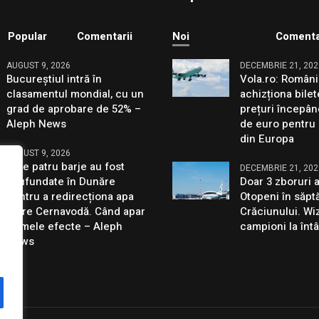
Popular
Comentarii
Noi
Comenta
AUGUST 9, 2026
DECEMBRIE 21, 202
Bucureștiul intră în
Vola.ro: Români
clasamentul mondial, cu un
achizționa bilet
grad de aprobare de 52% –
prețuri începân
Aleph News
de euro pentru 
din Europa
AUGUST 9, 2026
Cele patru barje au fost
DECEMBRIE 21, 202
scufundate în Dunăre
Doar 3 zboruri 
pentru a redirecționa apa
Otopeni în săp
către Cernavodă. Când apar
Crăciunului. Wiz
primele efecte – Aleph
campioni la întâ
News