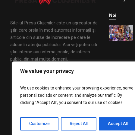
Noi
Site-ul Presa Clujenilor este un agregator de
ştiri care preia în mod automat informaţii şi
articole din surse de încredere pe care le
aduce în atenţia publicului. Aici veţi putea citi
ştiri interne sau internaţionale, de interes
public, din mai multe domenii.
We value your privacy
We use cookies to enhance your browsing experience, serve
personalized ads or content, and analyze our traffic. By
clicking "Accept All", you consent to our use of cookies.
Customize
Reject All
Accept All