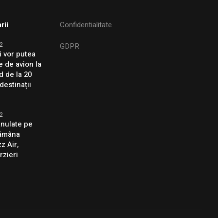
rii
Confidentialitate
2
GDPR
i vor putea
e de avion la
d de la 20
destinații
2
anulate pe
tămâna
z Air,
rzieri