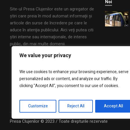
Noi
Site-ul Presa Clujenilor este un agregator de
ştiri care preia în mod automat informaţii şi
articole din surse de încredere pe care le
aduce în atenţia publicului. Aici veţi putea citi
ştiri interne sau internaţionale, de interes
public, din mai multe domenii.
We value your privacy
We use cookies to enhance your browsing experience, serve
personalized ads or content, and analyze our traffic. By
clicking "Accept All", you consent to our use of cookies.
Customize
Reject All
Accept All
Presa Clujenilor © 2023 / Toate drepturile rezervate