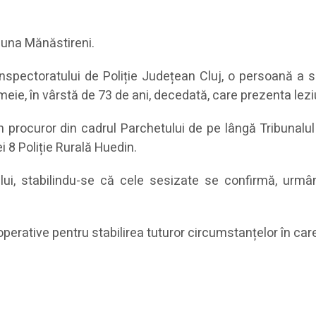
muna Mănăstireni.
ul Inspectoratului de Poliție Județean Cluj, o persoană a s
ie, în vârstă de 73 de ani, decedată, care prezenta leziu
rocuror din cadrul Parchetului de pe lângă Tribunalul Cl
ei 8 Poliție Rurală Huedin.
ului, stabilindu-se că cele sesizate se confirmă, urmân
perative pentru stabilirea tuturor circumstanțelor în car