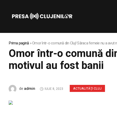
Prima pagină
»
Omor într-o comună din Cluj! Săraca femeie nu a avut nic
Omor într-o comună din 
motivul au fost banii
admin
de
ACTUALITĂŢI CLUJ
IULIE 8, 2023