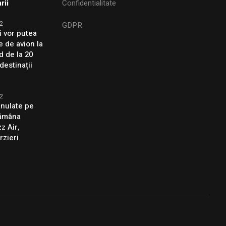
rii
Confidentialitate
2
GDPR
i vor putea
e de avion la
d de la 20
destinații
2
anulate pe
tămâna
z Air,
rzieri