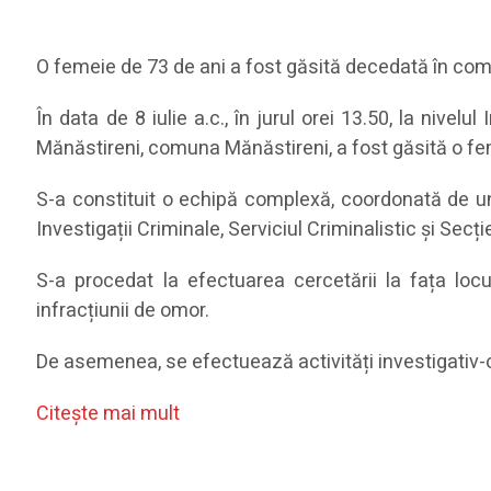
O femeie de 73 de ani a fost găsită decedată în co
În data de 8 iulie a.c., în jurul orei 13.50, la nivel
Mănăstireni, comuna Mănăstireni, a fost găsită o feme
S-a constituit o echipă complexă, coordonată de un p
Investigații Criminale, Serviciul Criminalistic și Secți
S-a procedat la efectuarea cercetării la fața loc
infracțiunii de omor.
De asemenea, se efectuează activități investigativ-o
Citeşte mai mult