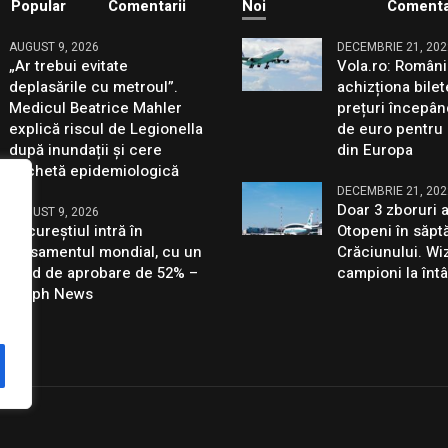
Popular
Comentarii
Noi
Comenta
AUGUST 9, 2026
DECEMBRIE 21, 202
„Ar trebui evitate
Vola.ro: Români
deplasările cu metroul”.
achizționa bilet
Medicul Beatrice Mahler
prețuri începân
explică riscul de Legionella
de euro pentru 
după inundații și cere
din Europa
anchetă epidemiologică
DECEMBRIE 21, 202
Doar 3 zboruri 
AUGUST 9, 2026
Bucureștiul intră în
Otopeni în săp
clasamentul mondial, cu un
Crăciunului. Wiz
grad de aprobare de 52% –
campioni la întâ
Aleph News