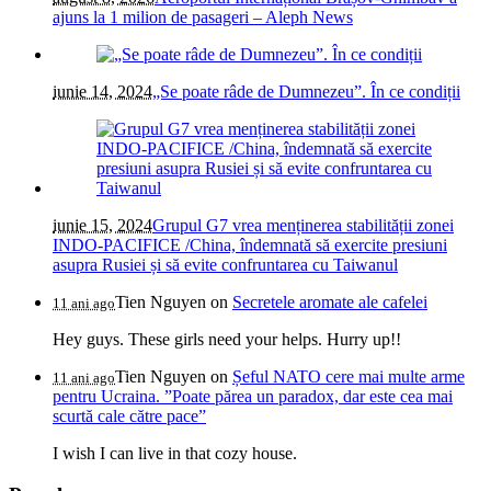
ajuns la 1 milion de pasageri – Aleph News
iunie 14, 2024
„Se poate râde de Dumnezeu”. În ce condiții
iunie 15, 2024
Grupul G7 vrea menținerea stabilității zonei
INDO-PACIFICE /China, îndemnată să exercite presiuni
asupra Rusiei și să evite confruntarea cu Taiwanul
Tien Nguyen
on
Secretele aromate ale cafelei
11 ani ago
Hey guys. These girls need your helps. Hurry up!!
Tien Nguyen
on
Șeful NATO cere mai multe arme
11 ani ago
pentru Ucraina. ”Poate părea un paradox, dar este cea mai
scurtă cale către pace”
I wish I can live in that cozy house.