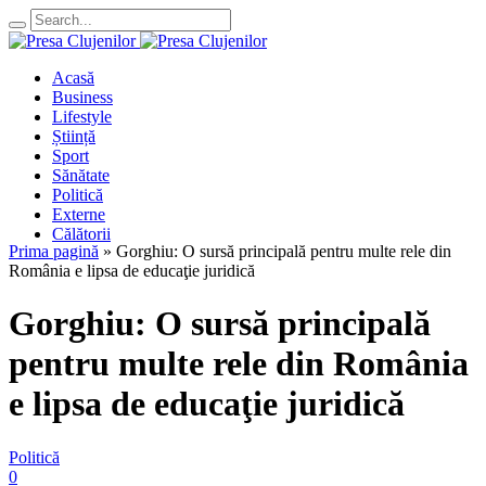
Acasă
Business
Lifestyle
Știință
Sport
Sănătate
Politică
Externe
Călătorii
Prima pagină
»
Gorghiu: O sursă principală pentru multe rele din
România e lipsa de educaţie juridică
Gorghiu: O sursă principală
pentru multe rele din România
e lipsa de educaţie juridică
Politică
0