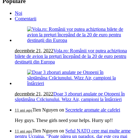
Populare
Noi
Comentarii
decembrie 21, 2022
Vola.ro: Românii vor putea achizționa
bilete de avion la prețuri începând de la 20 de euro pentru
destinații din Europa
decembrie 21, 2022
Doar 3 zboruri anulate pe Otopeni în
săptămâna Crăciunului. Wizz Air, campioni la întârzieri
Tien Nguyen
on
Secretele aromate ale cafelei
11 ani ago
Hey guys. These girls need your helps. Hurry up!!
Tien Nguyen
on
Șeful NATO cere mai multe arme
11 ani ago
pentru Ucraina. ”Poate părea un paradox, dar este cea mai