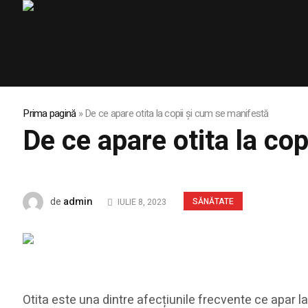
Prima pagină
»
De ce apare otita la copii și cum se manifestă
De ce apare otita la co
admin
de
SĂNĂTATE
IULIE 8, 2023
Otita este una dintre afecțiunile frecvente ce apar la