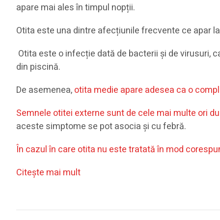
apare mai ales în timpul nopții.
Otita este una dintre afecțiunile frecvente ce apar la
Otita este o infecție dată de bacterii şi de virusuri,
din piscină.
De asemenea,
otita medie apare adesea ca o complica
Semnele otitei externe sunt de cele mai multe ori du
aceste simptome se pot asocia şi cu febră.
În cazul în care otita nu este tratată în mod coresp
Citeşte mai mult