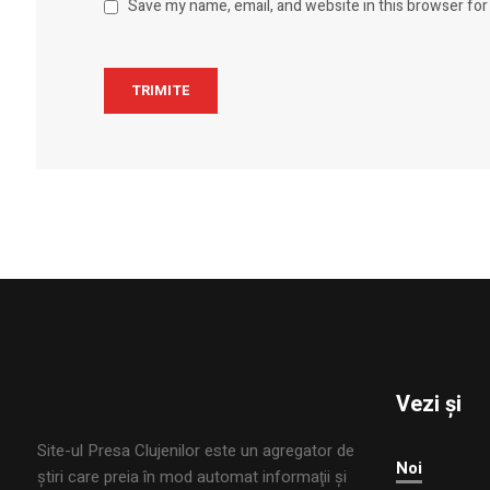
Save my name, email, and website in this browser for
Vezi și
Site-ul Presa Clujenilor este un agregator de
Noi
ştiri care preia în mod automat informaţii şi