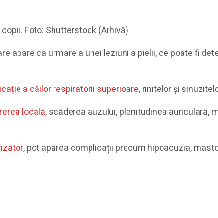
 copii. Foto: Shutterstock (Arhivă)
 care apare ca urmare a unei leziuni a pielii, ce poate fi 
ție a căilor respiratorii superioare,
rinitelor și sinuzite
rerea locală
, scăderea auzului, plenitudinea auriculară, 
unzător
, pot apărea complicații precum hipoacuzia, masto