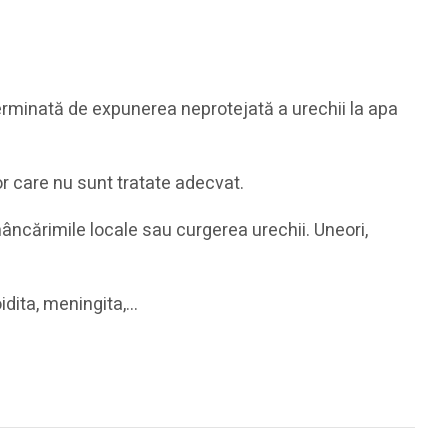
determinată de expunerea neprotejată a urechii la apa
lor care nu sunt tratate adecvat.
mâncărimile locale sau curgerea urechii. Uneori,
idita, meningita,…