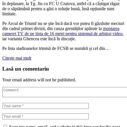
în deplasare, la Tg. Jiu cu FC U Craiova, astfel că a câștigat răgaz
de o săptămână pentru a găsi o soluție bună, însă opțiunile sunt
limitate.
Pe Arcul de Triumf nu se știe încă dacă vor putea fi găzduite meciuri
din cadrul primei divizii, din cauza greutăților apărute la
montarea
camerei TV de pe linia de 16 metri pentru sistemul de arbitraj video
,
iar varianta Ghencea este încă în discuție.
Pe lista stadioanelor trimisă de FCSB se numără și cel din…
Citeşte mai mult
Lasă un comentariu
Your email address will not be published.
Save my name, email, and website in this browser for the next