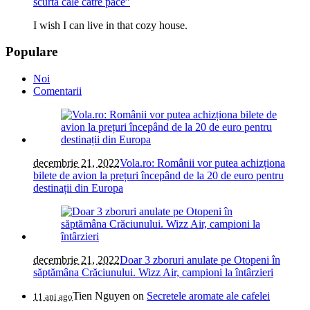
scurtă cale către pace”
I wish I can live in that cozy house.
Populare
Noi
Comentarii
decembrie 21, 2022
Vola.ro: Românii vor putea achizționa
bilete de avion la prețuri începând de la 20 de euro pentru
destinații din Europa
decembrie 21, 2022
Doar 3 zboruri anulate pe Otopeni în
săptămâna Crăciunului. Wizz Air, campioni la întârzieri
Tien Nguyen
on
Secretele aromate ale cafelei
11 ani ago