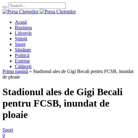
Acasă
Business
Lifestyle
Știință
Sport
Sănătate
Politică
Externe
Călătorii
Prima pagină
»
Stadionul ales de Gigi Becali pentru FCSB, inundat
de ploaie
Stadionul ales de Gigi Becali
pentru FCSB, inundat de
ploaie
Sport
0