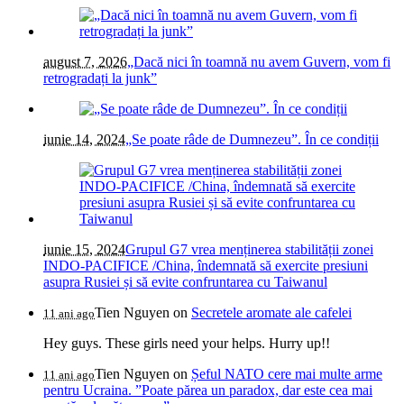
august 7, 2026
„Dacă nici în toamnă nu avem Guvern, vom fi
retrogradați la junk”
iunie 14, 2024
„Se poate râde de Dumnezeu”. În ce condiții
iunie 15, 2024
Grupul G7 vrea menținerea stabilității zonei
INDO-PACIFICE /China, îndemnată să exercite presiuni
asupra Rusiei și să evite confruntarea cu Taiwanul
Tien Nguyen
on
Secretele aromate ale cafelei
11 ani ago
Hey guys. These girls need your helps. Hurry up!!
Tien Nguyen
on
Șeful NATO cere mai multe arme
11 ani ago
pentru Ucraina. ”Poate părea un paradox, dar este cea mai