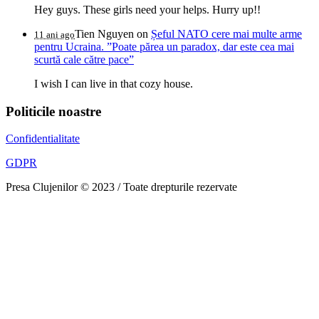
Hey guys. These girls need your helps. Hurry up!!
Tien Nguyen
on
Șeful NATO cere mai multe arme
11 ani ago
pentru Ucraina. ”Poate părea un paradox, dar este cea mai
scurtă cale către pace”
I wish I can live in that cozy house.
Politicile noastre
Confidentialitate
GDPR
Presa Clujenilor © 2023 / Toate drepturile rezervate