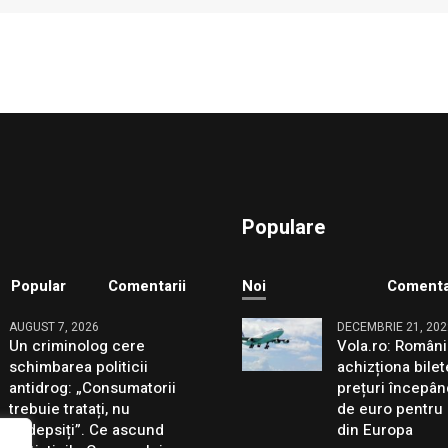
Populare
Popular
Comentarii
Noi
Comenta
AUGUST 7, 2026
DECEMBRIE 21, 202
Un criminolog cere
Vola.ro: Români
schimbarea politicii
achizționa bilet
antidrog: „Consumatorii
prețuri începân
trebuie tratați, nu
de euro pentru 
pedepsiți”. Ce ascund
din Europa