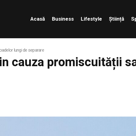
Acasă
Business
Lifestyle
Știință
S
ioadelor lungi de separare
din cauza promiscuității s