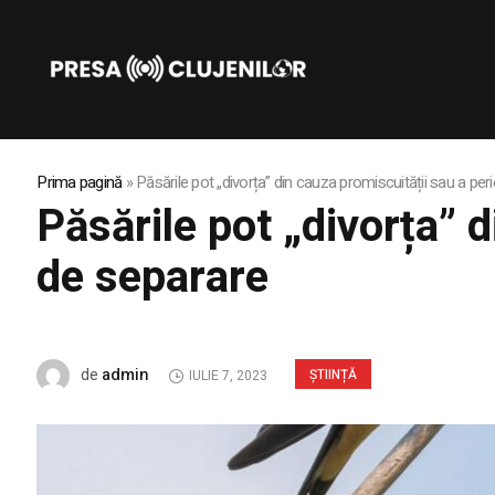
Prima pagină
»
Păsările pot „divorța” din cauza promiscuității sau a per
Păsările pot „divorța” 
de separare
admin
de
ȘTIINȚĂ
IULIE 7, 2023