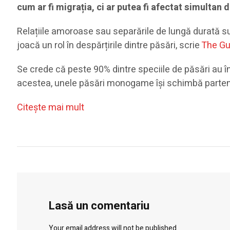
cum ar fi migrația, ci ar putea fi afectat simultan 
Relațiile amoroase sau separările de lungă durată s
joacă un rol în despărțirile dintre păsări, scrie
The Gu
Se crede că peste 90% dintre speciile de păsări au î
acestea, unele păsări monogame își schimbă parte
Citeşte mai mult
Lasă un comentariu
Your email address will not be published.