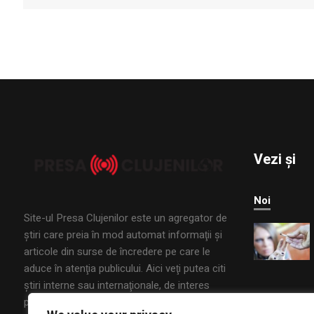
Vezi și
Noi
Site-ul Presa Clujenilor este un agregator de
ştiri care preia în mod automat informaţii şi
articole din surse de încredere pe care le
aduce în atenţia publicului. Aici veţi putea citi
ştiri interne sau internaţionale, de interes
public, din mai multe domenii.