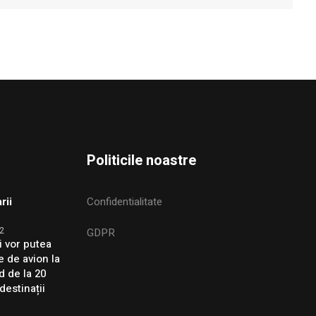
Politicile noastre
rii
Confidentialitate
2
GDPR
i vor putea
e de avion la
d de la 20
destinații