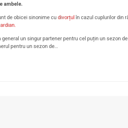
de ambele.
unt de obicei sinonime cu
divorțul
în cazul cuplurilor din 
ardian.
n general un singur partener pentru cel puțin un sezon d
nerul pentru un sezon de…