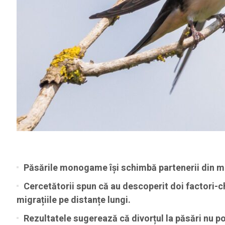
Păsările monogame își schimbă partenerii din mo
Cercetătorii spun că au descoperit doi factori-ch
migrațiile pe distanțe lungi.
Rezultatele sugerează că divorțul la păsări nu poa