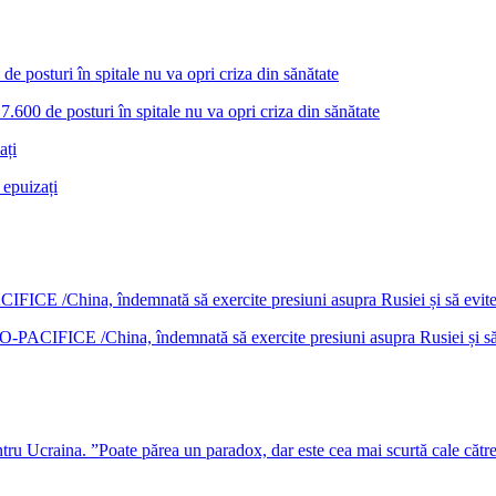
7.600 de posturi în spitale nu va opri criza din sănătate
 epuizați
DO-PACIFICE /China, îndemnată să exercite presiuni asupra Rusiei și s
u Ucraina. ”Poate părea un paradox, dar este cea mai scurtă cale cătr