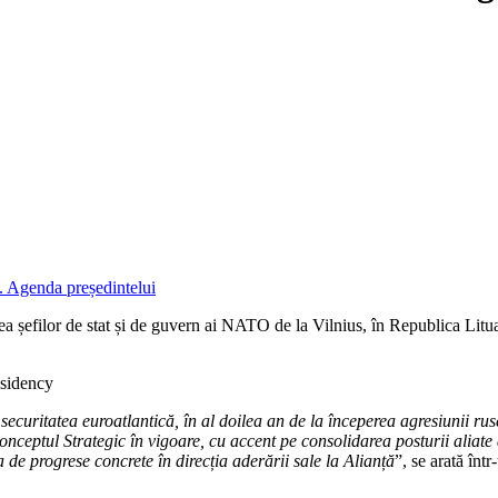
ea șefilor de stat și de guvern ai NATO de la Vilnius, în Republica Litua
esidency
ecuritatea euroatlantică, în al doilea an de la începerea agresiunii rus
nceptul Strategic în vigoare, cu accent pe consolidarea posturii aliat
a de progrese concrete în direcția aderării sale la Alianță
”, se arată în