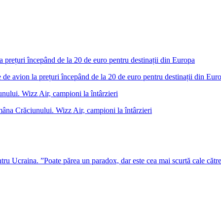
 de avion la prețuri începând de la 20 de euro pentru destinații din Eur
âna Crăciunului. Wizz Air, campioni la întârzieri
u Ucraina. ”Poate părea un paradox, dar este cea mai scurtă cale cătr