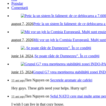
Popular
Comentarii
august 7, 2026
Petic la un sistem în faliment: de ce deblocarea a 
august 7, 2026
Mii vor un job la Comisia Europeană. Mulți sunt
iunie 14, 2024
„Se poate râde de Dumnezeu”. În ce condiții
iunie 15, 2024
Grupul G7 vrea menținerea stabilității zonei IN
Tien Nguyen
on
Secretele aromate ale cafelei
11 ani ago
Hey guys. These girls need your helps. Hurry up!!
Tien Nguyen
on
Șeful NATO cere mai multe arme pentr
11 ani ago
I wish I can live in that cozy house.