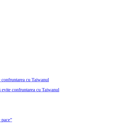
ă evite confruntarea cu Taiwanul
e pace”