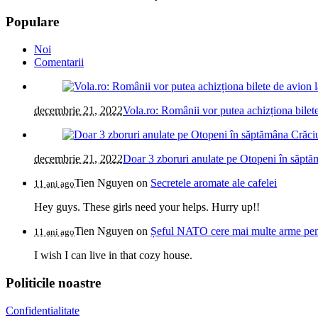
Populare
Noi
Comentarii
decembrie 21, 2022
Vola.ro: Românii vor putea achizționa bilete
decembrie 21, 2022
Doar 3 zboruri anulate pe Otopeni în săptăm
Tien Nguyen
on
Secretele aromate ale cafelei
11 ani ago
Hey guys. These girls need your helps. Hurry up!!
Tien Nguyen
on
Șeful NATO cere mai multe arme pentr
11 ani ago
I wish I can live in that cozy house.
Politicile noastre
Confidentialitate