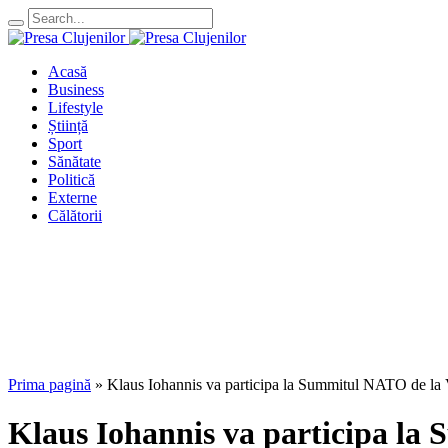
Acasă
Business
Lifestyle
Știință
Sport
Sănătate
Politică
Externe
Călătorii
Prima pagină
»
Klaus Iohannis va participa la Summitul NATO de la V
Klaus Iohannis va participa la