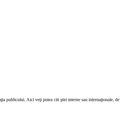
a publicului. Aici veţi putea citi ştiri interne sau internaţionale, de