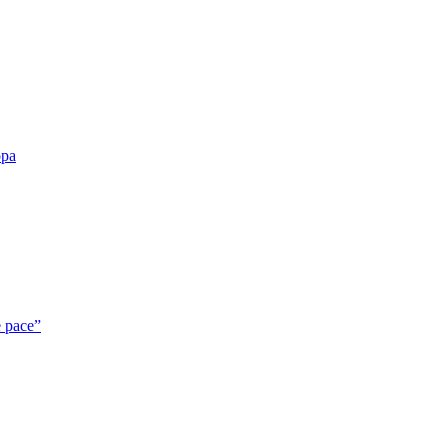
opa
e pace”