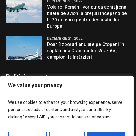
DECEMBRIE 21, 2022
Vola.ro: Românii vor putea achizționa
bilete de avion la prețuri începând de
la 20 de euro pentru destinații din
Europa
DECEMBRIE 21, 2022
Doar 3 zboruri anulate pe Otopeni în
săptămâna Crăciunului. Wizz Air,
campioni la întârzieri
Politicile noastre
We value your privacy
Confidentialitate
We use cookies to enhance your browsing experience, serve
GDPR
personalized ads or content, and analyze our traffic. By
clicking "Accept All", you consent to our use of cookies.