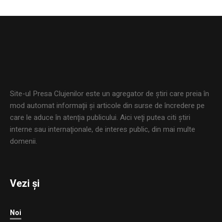
Site-ul Presa Clujenilor este un agregator de ştiri care preia în
mod automat informaţii şi articole din surse de încredere pe
care le aduce în atenţia publicului. Aici veţi putea citi ştiri
interne sau internaţionale, de interes public, din mai multe
domenii.
Vezi și
Noi