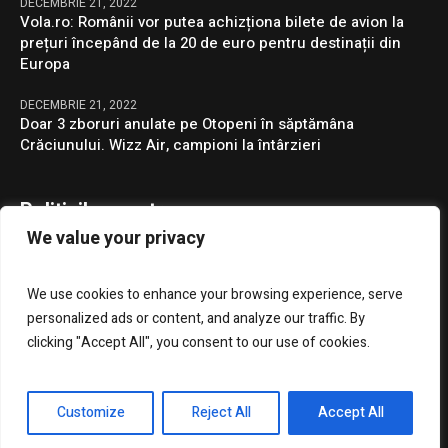
DECEMBRIE 21, 2022
Vola.ro: Românii vor putea achizționa bilete de avion la
prețuri începând de la 20 de euro pentru destinații din
Europa
DECEMBRIE 21, 2022
Doar 3 zboruri anulate pe Otopeni în săptămâna
Crăciunului. Wizz Air, campioni la întârzieri
Politicile noastre
We value your privacy
Confidentialitate
We use cookies to enhance your browsing experience, serve
GDPR
personalized ads or content, and analyze our traffic. By
clicking "Accept All", you consent to our use of cookies.
Customize
Reject All
Accept All
Presa Clujenilor © 2023 / Toate drepturile rezervate