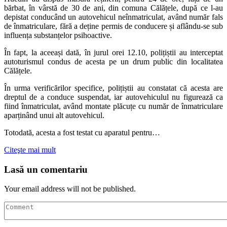
bărbat, în vârstă de 30 de ani, din comuna Călățele, după ce l-au
depistat conducând un autovehicul neînmatriculat, având număr fals
de înmatriculare, fără a deține permis de conducere și aflându-se sub
influența substanțelor psihoactive.
În fapt, la aceeași dată, în jurul orei 12.10, polițiștii au interceptat
autoturismul condus de acesta pe un drum public din localitatea
Călățele.
În urma verificărilor specifice, polițiștii au constatat că acesta are
dreptul de a conduce suspendat, iar autovehiculul nu figurează ca
fiind înmatriculat, având montate plăcuțe cu număr de înmatriculare
aparținând unui alt autovehicul.
Totodată, acesta a fost testat cu aparatul pentru…
Citeşte mai mult
Lasă un comentariu
Your email address will not be published.