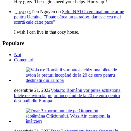
Hey guys. These girls need your helps. Hurry up!!
Tien Nguyen
on
Șeful NATO cere mai multe arme
11 ani ago
pentru Ucraina. ”Poate părea un paradox, dar este cea mai
scurtă cale către pace”
I wish I can live in that cozy house.
Populare
Noi
Comentarii
decembrie 21, 2022
Vola.ro: Românii vor putea achizționa
bilete de avion la prețuri începând de la 20 de euro pentru
destinații din Europa