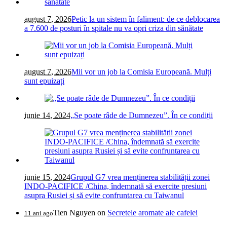
august 7, 2026
Petic la un sistem în faliment: de ce deblocarea
a 7.600 de posturi în spitale nu va opri criza din sănătate
august 7, 2026
Mii vor un job la Comisia Europeană. Mulți
sunt epuizați
iunie 14, 2024
„Se poate râde de Dumnezeu”. În ce condiții
iunie 15, 2024
Grupul G7 vrea menținerea stabilității zonei
INDO-PACIFICE /China, îndemnată să exercite presiuni
asupra Rusiei și să evite confruntarea cu Taiwanul
Tien Nguyen
on
Secretele aromate ale cafelei
11 ani ago