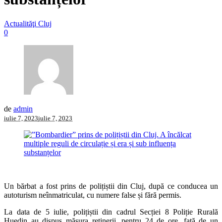
Actualităţi Cluj
0
de
admin
iulie 7, 2023
iulie 7, 2023
Un bărbat a fost prins de polițiștii din Cluj, după ce conducea un
autoturism neînmatriculat, cu numere false și fără permis.
La data de 5 iulie, polițiștii din cadrul Secției 8 Poliție Rurală
Huedin au dispus măsura reținerii, pentru 24 de ore, față de un