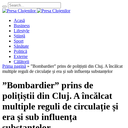
Acasă
Business
Lifestyle
Știință
Sport
Sănătate
Politică
Externe
Călătorii
Prima pagină
»
”Bombardier” prins de polițiștii din Cluj. A încălcat
multiple reguli de circulație și era și sub influența substanțelor
”Bombardier” prins de
polițiștii din Cluj. A încălcat
multiple reguli de circulație și
era și sub influența
substanțelor