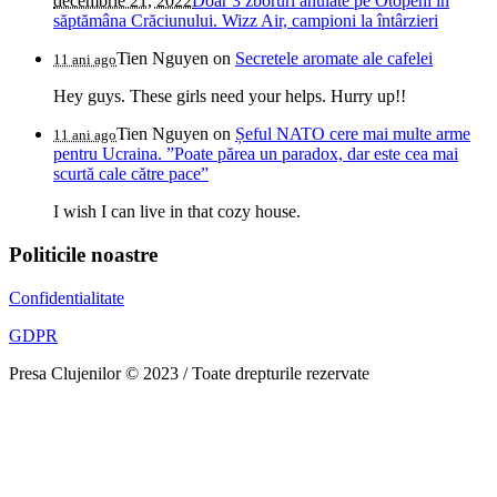
decembrie 21, 2022
Doar 3 zboruri anulate pe Otopeni în
săptămâna Crăciunului. Wizz Air, campioni la întârzieri
Tien Nguyen
on
Secretele aromate ale cafelei
11 ani ago
Hey guys. These girls need your helps. Hurry up!!
Tien Nguyen
on
Șeful NATO cere mai multe arme
11 ani ago
pentru Ucraina. ”Poate părea un paradox, dar este cea mai
scurtă cale către pace”
I wish I can live in that cozy house.
Politicile noastre
Confidentialitate
GDPR
Presa Clujenilor © 2023 / Toate drepturile rezervate