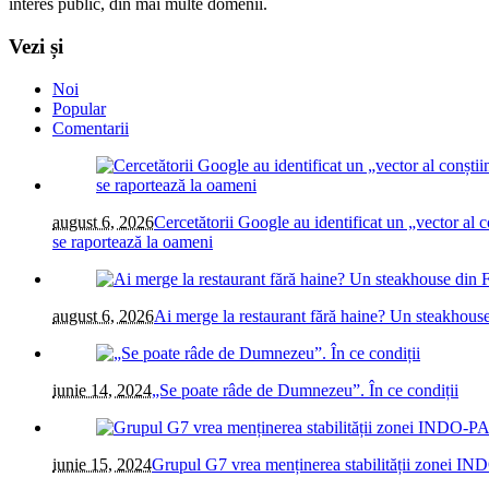
interes public, din mai multe domenii.
Vezi și
Noi
Popular
Comentarii
august 6, 2026
Cercetătorii Google au identificat un „vector al co
se raportează la oameni
august 6, 2026
Ai merge la restaurant fără haine? Un steakhous
iunie 14, 2024
„Se poate râde de Dumnezeu”. În ce condiții
iunie 15, 2024
Grupul G7 vrea menținerea stabilității zonei IN