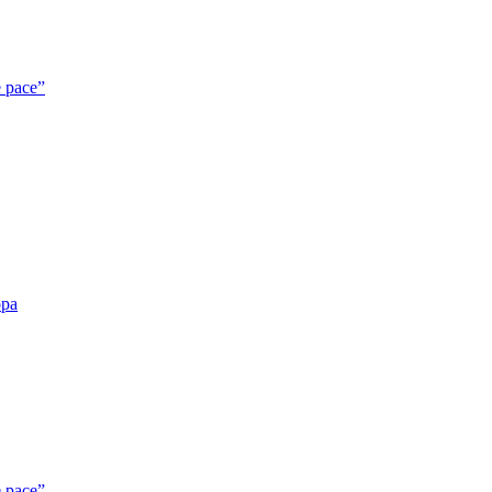
e pace”
opa
e pace”