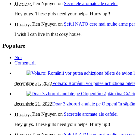
Tien Nguyen
on
Secretele aromate ale cafelei
11 ani ago
Hey guys. These girls need your helps. Hurry up!!
Tien Nguyen
on
Șeful NATO cere mai multe arme pentr
11 ani ago
I wish I can live in that cozy house.
Populare
Noi
Comentarii
decembrie 21, 2022
Vola.ro: Românii vor putea achizționa bilete
decembrie 21, 2022
Doar 3 zboruri anulate pe Otopeni în săptăm
Tien Nguyen
on
Secretele aromate ale cafelei
11 ani ago
Hey guys. These girls need your helps. Hurry up!!
Tien Nguyen
on
Șeful NATO cere mai multe arme pentr
11 ani ago