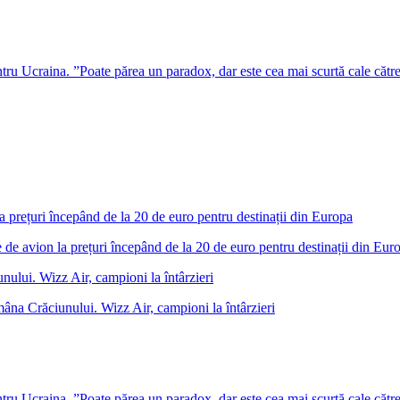
u Ucraina. ”Poate părea un paradox, dar este cea mai scurtă cale cătr
 de avion la prețuri începând de la 20 de euro pentru destinații din Eur
âna Crăciunului. Wizz Air, campioni la întârzieri
u Ucraina. ”Poate părea un paradox, dar este cea mai scurtă cale cătr