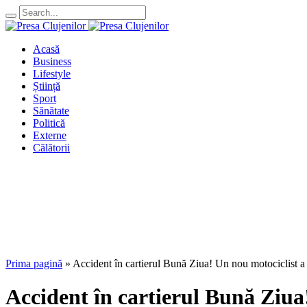
Acasă
Business
Lifestyle
Știință
Sport
Sănătate
Politică
Externe
Călătorii
Prima pagină
»
Accident în cartierul Bună Ziua! Un nou motociclist a
Accident în cartierul Bună Ziua!