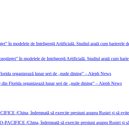
nștiinței” în modelele de Inteligență Artificială. Studiul arată cum barie
e din Florida organizează lunar seri de „nude dining” – Aleph News
DO-PACIFICE /China, îndemnată să exercite presiuni asupra Rusiei și s