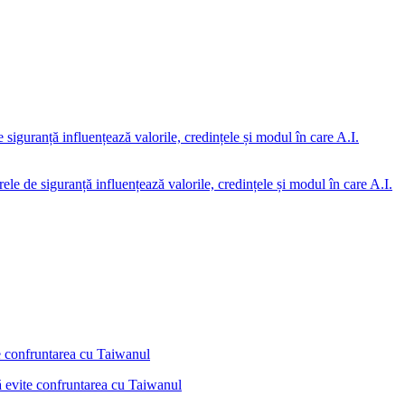
rele de siguranță influențează valorile, credințele și modul în care A.I.
ă evite confruntarea cu Taiwanul