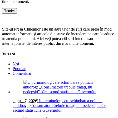
time I comment.
Site-ul Presa Clujenilor este un agregator de ştiri care preia în mod
automat informaţii şi articole din surse de încredere pe care le aduce
în atenţia publicului. Aici veţi putea citi ştiri interne sau
internaţionale, de interes public, din mai multe domenii.
Vezi și
Noi
Popular
Comentarii
august 7, 2026
Un criminolog cere schimbarea politicii
antidrog: „Consumatorii trebuie tratați, nu pedepsiți”. Ce
ascund statisticile Guvernului