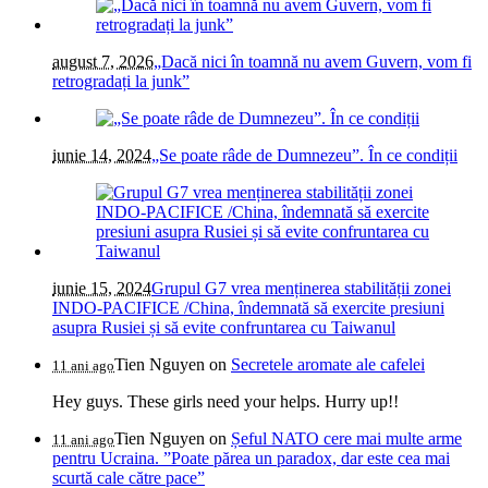
august 7, 2026
„Dacă nici în toamnă nu avem Guvern, vom fi
retrogradați la junk”
iunie 14, 2024
„Se poate râde de Dumnezeu”. În ce condiții
iunie 15, 2024
Grupul G7 vrea menținerea stabilității zonei
INDO-PACIFICE /China, îndemnată să exercite presiuni
asupra Rusiei și să evite confruntarea cu Taiwanul
Tien Nguyen
on
Secretele aromate ale cafelei
11 ani ago
Hey guys. These girls need your helps. Hurry up!!
Tien Nguyen
on
Șeful NATO cere mai multe arme
11 ani ago
pentru Ucraina. ”Poate părea un paradox, dar este cea mai
scurtă cale către pace”