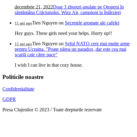
decembrie 21, 2022
Doar 3 zboruri anulate pe Otopeni în
săptămâna Crăciunului. Wizz Air, campioni la întârzieri
Tien Nguyen
on
Secretele aromate ale cafelei
11 ani ago
Hey guys. These girls need your helps. Hurry up!!
Tien Nguyen
on
Șeful NATO cere mai multe arme
11 ani ago
pentru Ucraina. ”Poate părea un paradox, dar este cea mai
scurtă cale către pace”
I wish I can live in that cozy house.
Politicile noastre
Confidentialitate
GDPR
Presa Clujenilor © 2023 / Toate drepturile rezervate