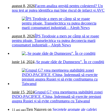
august 8, 2026
Facem analiza greșită pentru colesterol? Un
nou test ar putea identifica mai bine riscul de infarct și AVC
august 8, 2026
ÎPS Teodosie a mers pe câmp să se roage
pentru ploaie. Transelectrica va putea deconecta marii
consumatori industriali – Aleph News
iunie 14, 2024
„Se poate râde de Dumnezeu”. În ce condiții
iunie 15, 2024
Grupul G7 vrea menținerea stabilității zonei
INDO-PACIFICE /China, îndemnată să exercite presiuni
asupra Rusiei și să evite confruntarea cu Taiwanul
Tien Nguyen
on
Secretele aromate ale cafelei
11 ani ago