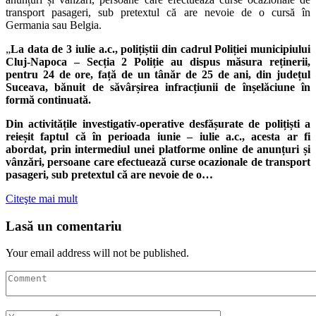
transport pasageri, sub pretextul că are nevoie de o cursă în
Germania sau Belgia.
„
La data de 3 iulie a.c., polițiștii din cadrul Poliției municipiului
Cluj-Napoca – Secția 2 Poliție au dispus măsura reținerii,
pentru 24 de ore, față de un tânăr de 25 de ani, din județul
Suceava, bănuit de săvârșirea infracțiunii de înșelăciune în
formă continuată.
Din activitățile investigativ-operative desfășurate de polițiști a
reieșit faptul că în perioada iunie – iulie a.c., acesta ar fi
abordat, prin intermediul unei platforme online de anunțuri și
vânzări, persoane care efectuează curse ocazionale de transport
pasageri, sub pretextul că are nevoie de o…
Citeşte mai mult
Lasă un comentariu
Your email address will not be published.