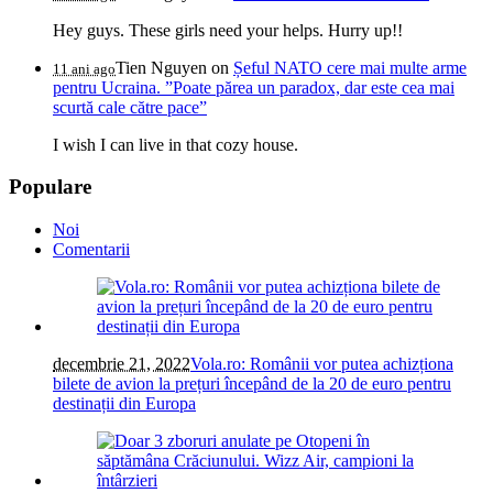
Hey guys. These girls need your helps. Hurry up!!
Tien Nguyen
on
Șeful NATO cere mai multe arme
11 ani ago
pentru Ucraina. ”Poate părea un paradox, dar este cea mai
scurtă cale către pace”
I wish I can live in that cozy house.
Populare
Noi
Comentarii
decembrie 21, 2022
Vola.ro: Românii vor putea achizționa
bilete de avion la prețuri începând de la 20 de euro pentru
destinații din Europa