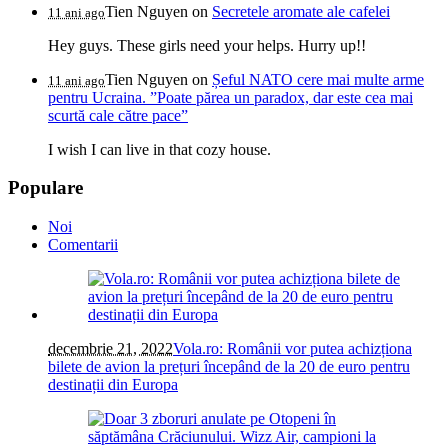
Tien Nguyen
on
Secretele aromate ale cafelei
11 ani ago
Hey guys. These girls need your helps. Hurry up!!
Tien Nguyen
on
Șeful NATO cere mai multe arme
11 ani ago
pentru Ucraina. ”Poate părea un paradox, dar este cea mai
scurtă cale către pace”
I wish I can live in that cozy house.
Populare
Noi
Comentarii
decembrie 21, 2022
Vola.ro: Românii vor putea achizționa
bilete de avion la prețuri începând de la 20 de euro pentru
destinații din Europa