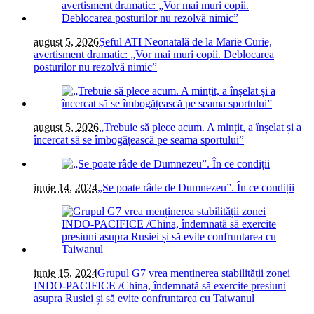
august 5, 2026
Șeful ATI Neonatală de la Marie Curie,
avertisment dramatic: „Vor mai muri copii. Deblocarea
posturilor nu rezolvă nimic”
august 5, 2026
„Trebuie să plece acum. A mințit, a înșelat și a
încercat să se îmbogățească pe seama sportului”
iunie 14, 2024
„Se poate râde de Dumnezeu”. În ce condiții
iunie 15, 2024
Grupul G7 vrea menținerea stabilității zonei
INDO-PACIFICE /China, îndemnată să exercite presiuni
asupra Rusiei și să evite confruntarea cu Taiwanul