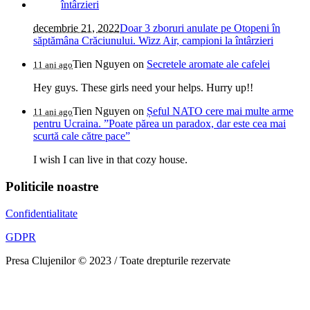
decembrie 21, 2022
Doar 3 zboruri anulate pe Otopeni în
săptămâna Crăciunului. Wizz Air, campioni la întârzieri
Tien Nguyen
on
Secretele aromate ale cafelei
11 ani ago
Hey guys. These girls need your helps. Hurry up!!
Tien Nguyen
on
Șeful NATO cere mai multe arme
11 ani ago
pentru Ucraina. ”Poate părea un paradox, dar este cea mai
scurtă cale către pace”
I wish I can live in that cozy house.
Politicile noastre
Confidentialitate
GDPR
Presa Clujenilor © 2023 / Toate drepturile rezervate