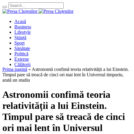
Acasă
Business
Lifestyle
Știință
Sport
Sănătate
Politică
Externe
Călătorii
Prima pagină
»
Astronomii confimă teoria relativității a lui Einstein.
Timpul pare să treacă de cinci ori mai lent în Universul timpuriu,
arată un studiu
Astronomii confimă teoria
relativității a lui Einstein.
Timpul pare să treacă de cinci
ori mai lent în Universul