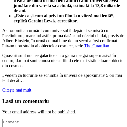
treacă de două ori mai lent atunci când Universul avea
jumătate din vârsta sa actuală, estimată la 13,8 miliarde
de ani.
„Este ca și cum ai privi un film la o viteză mai lentă”,
explică Geraint Lewis, cercetător
.
Astronomii au urmărit cum universul îndepărtat se mișcă cu
încetinitorul, marcând astfel prima dată când efectul ciudat, prezis de
Albert Einstein, în urmă cu mai bine de un secol a fost confirmat
într-un nou studiu al obiectelor cosmice, scrie
The Guardian
.
Quasarii sunt nuclee galactice cu o gaura neagră supermasivă în
centru, dar mai sunt cunoscute ca fiind cele mai strălucitoare obiecte
din cosmos.
„Vedem că lucrurile se schimbă în univers de aproximativ 5 ori mai
lent decât…
Citeşte mai mult
Lasă un comentariu
Your email address will not be published.