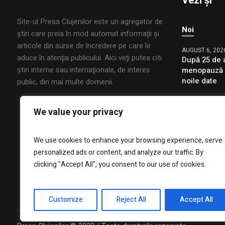
Vezi și
Site-ul Presa Clujenilor este un agregator de
Noi
ştiri care preia în mod automat informaţii şi
articole din surse de încredere pe care le
AUGUST 6, 202
aduce în atenţia publicului. Aici veţi putea citi
După 25 de a
ştiri interne sau internaţionale, de interes
menopauză e
noile date
public, din mai multe domenii.
AUGUST 6, 202
We value your privacy
Cercetătorii
„vector al c
Inteligență A
We use cookies to enhance your browsing experience, serve
barierele de
personalized ads or content, and analyze our traffic. By
valorile, cre
se raportea
clicking "Accept All", you consent to our use of cookies.
Customize
Reject All
Accept All