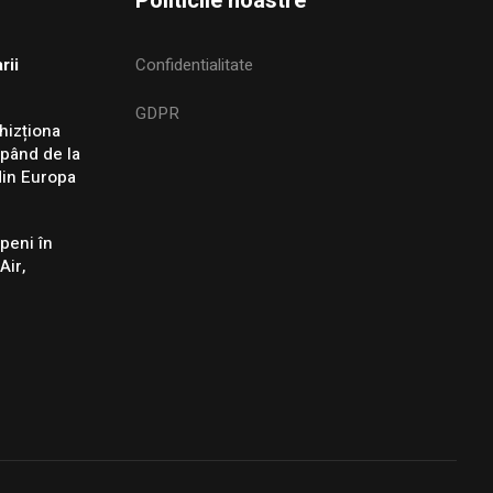
Politicile noastre
rii
Confidentialitate
GDPR
hizționa
epând de la
din Europa
peni în
Air,