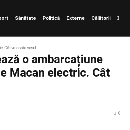
port
Sănătate
Politică
Externe
Călătorii
ic. Cât va costa vasul
eează o ambarcațiune
he Macan electric. Cât
0