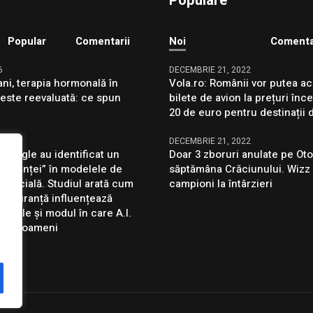
Populare
Popular
Comentarii
Noi
Comenta
6
DECEMBRIE 21, 2022
ni, terapia hormonală în
Vola.ro: Românii vor putea ac
ste reevaluată: ce spun
bilete de avion la prețuri înc
20 de euro pentru destinații 
6
DECEMBRIE 21, 2022
 Google au identificat un
Doar 3 zboruri anulate pe Oto
onștiinței” în modelele de
săptămâna Crăciunului. Wizz 
rtificială. Studiul arată cum
campioni la întârzieri
 siguranță influențează
dințele și modul în care A.I.
ză la oameni