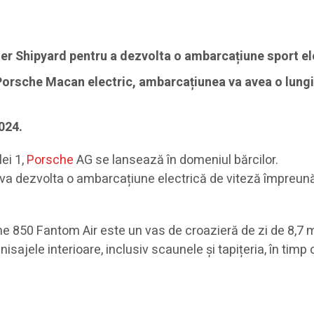
r Shipyard pentru a dezvolta o ambarcațiune sport ele
i Porsche Macan electric, ambarcațiunea va avea o lung
024.
ei 1,
Porsche
AG se lansează în domeniul bărcilor.
va dezvolta o ambarcațiune electrică de viteză împreună
he 850 Fantom Air este un vas de croazieră de zi de 8,7 m
isajele interioare, inclusiv scaunele și tapițeria, în ti