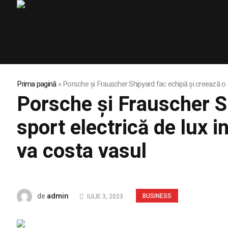
Prima pagină
»
Porsche și Frauscher Shipyard fac echipă și creează o a
Porsche și Frauscher S
sport electrică de lux i
va costa vasul
admin
de
BUSINESS
IULIE 3, 2023