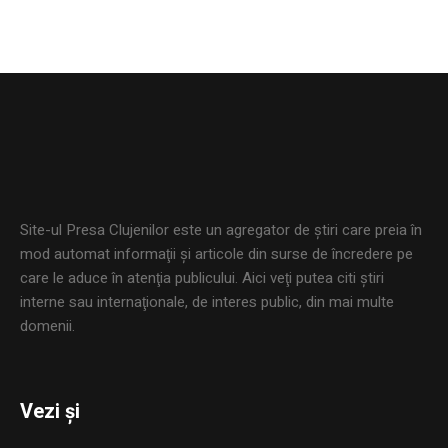
Site-ul Presa Clujenilor este un agregator de ştiri care preia în
mod automat informaţii şi articole din surse de încredere pe
care le aduce în atenţia publicului. Aici veţi putea citi ştiri
interne sau internaţionale, de interes public, din mai multe
domenii.
Vezi și